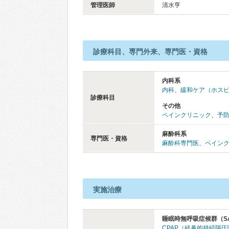
管理医師
清水亨
診療科目、専門外来、専門医・資格
内科系
内科
、
緩和ケア（ホス
診療科目
その他
ペインクリニック
、
予
麻酔科系
専門医・資格
麻酔科専門医
、
ペイン
実施治療
睡眠時無呼吸症候群（S
CPAP（経鼻的持続陽