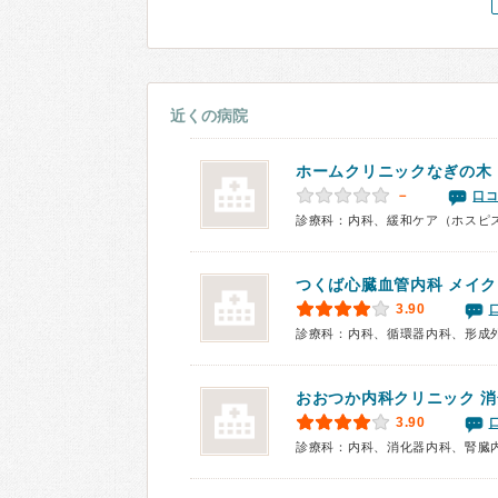
近くの病院
ホームクリニックなぎの木
－
口コ
診療科：内科、緩和ケア（ホスピ
つくば心臓血管内科 メイ
3.90
おおつか内科クリニック 
3.90
診療科：内科、消化器内科、腎臓