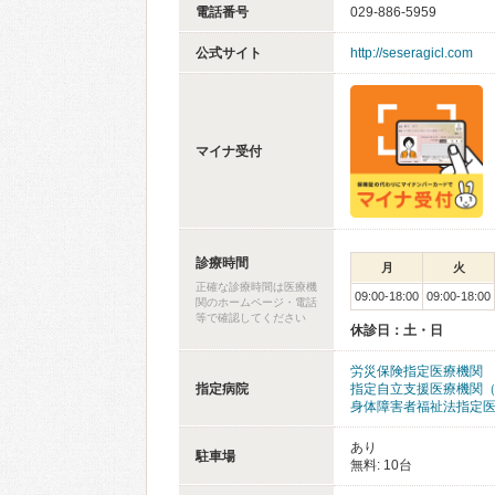
電話番号
029-886-5959
公式サイト
http://seseragicl.com
マイナ受付
診療時間
月
火
正確な診療時間は医療機
09:00-18:00
09:00-18:00
関のホームページ・電話
等で確認してください
休診日：土・日
労災保険指定医療機関
指定病院
指定自立支援医療機関
身体障害者福祉法指定
あり
駐車場
無料: 10台