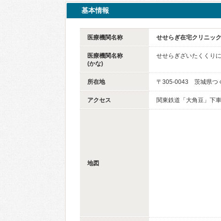
基本情報
医療機関名称
せせらぎ在宅クリニッ
医療機関名称
せせらぎざいたくくり
(かな)
所在地
〒305-0043 茨城県つ
アクセス
関東鉄道「大角豆」下車
地図