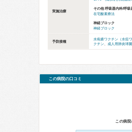
その他 呼吸器内科/呼吸
実施治療
在宅酸素療法
神経ブロック
神経ブロック
水疱瘡ワクチン（水痘
予防接種
クチン
、
成人用肺炎球
この病院の口コミ
この病院