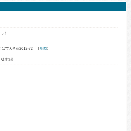
ク
にっく
くば市大角豆2012-72 【
地図
】
 徒歩3分