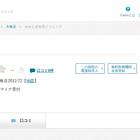
クリニック
Calooとは
大角豆
せせらぎ在宅クリニック
この病院の
無料医療機関
－
？
口コミ
0
件
看護師求人
会員登録
2012-72
【
地図
】
マイナ受付
口コミ