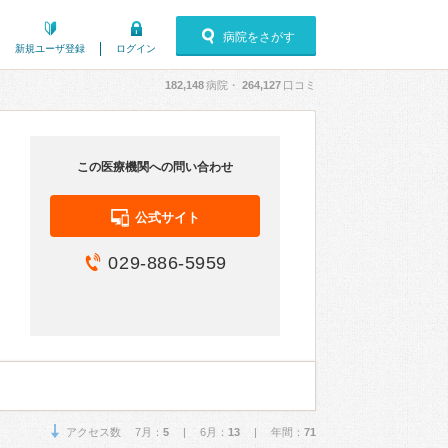
病院をさがす
新規ユーザ登録
ログイン
182,148
病院・
264,127
口コミ
この医療機関への問い合わせ
公式サイト
029-886-5959
アクセス数 7月：
5
| 6月：
13
| 年間：
71