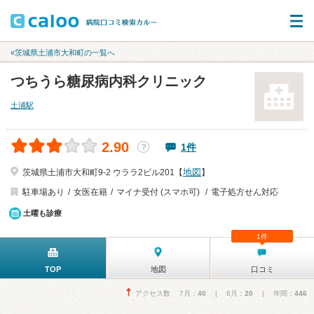
«茨城県土浦市大和町の一覧へ
つちうら糖尿病内科クリニック
土浦駅
2.90
1件
？
地図
茨城県土浦市大和町9-2 ウララ2ビル201【
】
駐車場あり
女医在籍
マイナ受付 (スマホ可)
電子処方せん対応
土曜も診療
1件
TOP
地図
口コミ
アクセス数 7月：
40
| 6月：
20
| 年間：
446