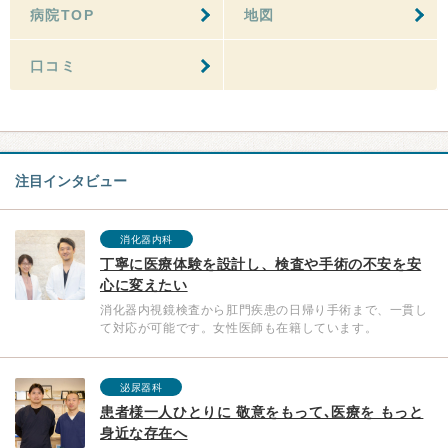
病院TOP
地図
口コミ
注目インタビュー
消化器内科
丁寧に医療体験を設計し、検査や手術の不安を安
心に変えたい
消化器内視鏡検査から肛門疾患の日帰り手術まで、一貫し
て対応が可能です。女性医師も在籍しています。
泌尿器科
患者様一人ひとりに 敬意をもって､医療を もっと
身近な存在へ