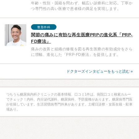
年齢・性別・国籍を問わず、幅広い診療科に対応。丁寧か
つ専門性の高い医療で患者様の満足を実現します。
整形外科
関節の痛みに有効な再生医療PRPの進化系「PRP-
FD療法」
痛みの改善と組織の修復を図る再生医療の有効成分をさら
に増幅、進化した「PRP-FD療法」を提供します。
ドクターズインタビューをもっと読む »
つちうら糖尿病内科クリニックの基本情報、口コミ1件は、病院口コミ検索カルー
でチェック！内科、内分泌代謝科、糖尿病科、予防接種があります。糖尿病専門医
が在籍しています。生活習慣病専門外来があります。土曜日診察・女医在籍・駐車
場あり。