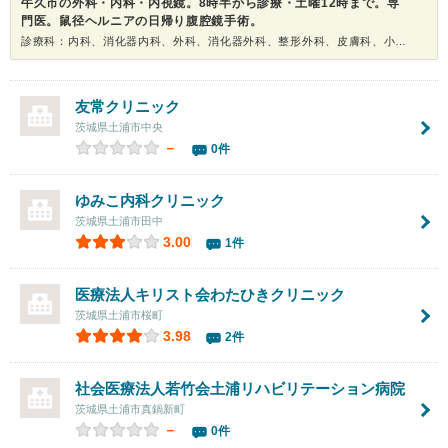
牛久市の外科・内科・内視鏡。8時半から診療・土曜12時まで。専
門医。鼠径ヘルニアの日帰り腹腔鏡手術。
診療科：内科、消化器内科、外科、消化器外科、整形外科、皮膚科、小児科、内視鏡、健康診断
友常クリニック
茨城県土浦市中央
－
0件
ゆみこ内科クリニック
茨城県土浦市田中
3.00
1件
医療法人キリスト会
わたひきクリニック
茨城県土浦市桜町
3.98
2件
社会医療法人若竹会土浦リハビリテーション病院
茨城県土浦市真鍋新町
－
0件