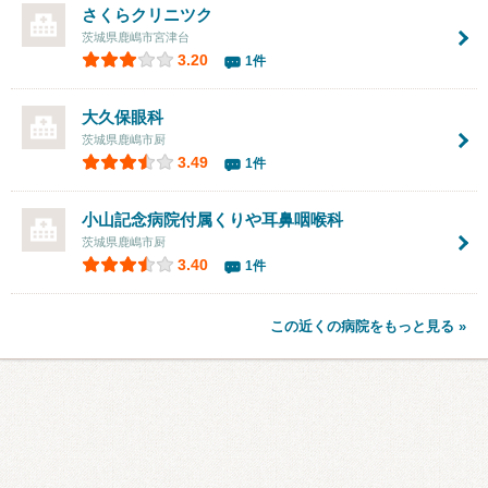
さくらクリニツク
茨城県鹿嶋市宮津台
3.20
1件
大久保眼科
茨城県鹿嶋市厨
3.49
1件
小山記念病院付属くりや耳鼻咽喉科
茨城県鹿嶋市厨
3.40
1件
この近くの病院をもっと見る »