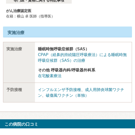
専門医・資格に関する特記事項
がん治療認定医
在籍：横⼭ 卓 医師（指導医）
実施治療
実施治療
睡眠時無呼吸症候群（SAS）
CPAP（経鼻的持続陽圧呼吸療法）による睡眠時無
呼吸症候群（SAS）の治療
その他 呼吸器内科/呼吸器外科系
在宅酸素療法
予防接種
インフルエンザ予防接種
、
成人用肺炎球菌ワクチ
ン
、
破傷風ワクチン（単独）
この病院の口コミ