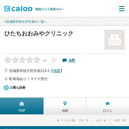
«茨城県常陸大宮市泉の一覧へ
ひたちおおみやクリニック
－
0件
？
地図
茨城県常陸大宮市泉219-2【
】
駐車場あり
マイナ受付
土曜も診療
TOP
地図
口コミ
アクセス数 7月：
3
| 6月：
8
| 年間：
37