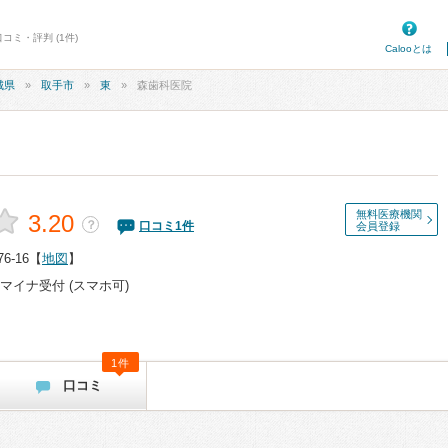
コミ・評判 (1件)
Calooとは
城県
取手市
東
森歯科医院
無料医療機関
3.20
？
口コミ
1
件
会員登録
6-16
【
地図
】
マイナ受付 (スマホ可)
1件
口コミ