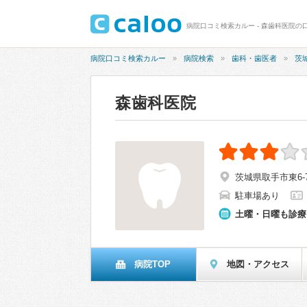
病院口コミ検索カルー - 森歯科医院の口
病院口コミ検索カルー
病院検索
歯科・歯医者
茨
森歯科医院
茨城県取手市東6-7
駐車場あり
土曜・日曜も診療
病院TOP
地図・アクセス