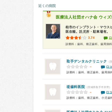
近くの病院
医療法人社団オハナ会
ウィズ
柏市のインプラント・マウス
医在籍。託児所・駐車場有。
3.74
口
診療科：歯科、矯正歯科、歯周病
取手デンタルクリニック
(
－
口コ
診療科：歯科、矯正歯科、歯周病
堤歯科医院
(茨城県取手市井野)
－
口コ
診療科：歯科、矯正歯科、小児歯