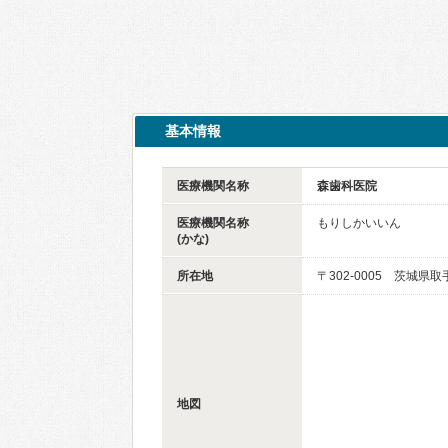
基本情報
医療機関名称
森歯科医院
医療機関名称
もりしかいいん
(かな)
所在地
〒302-0005 茨城県取
地図