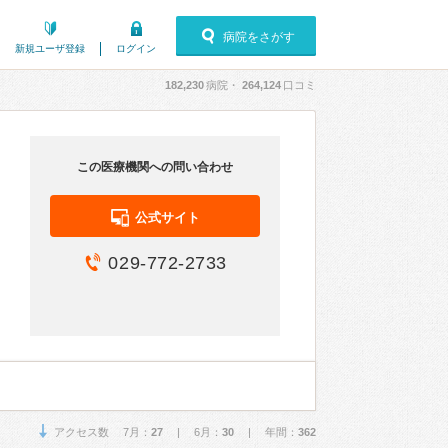
病院をさがす
新規ユーザ登録
ログイン
182,230
病院・
264,124
口コミ
この医療機関への問い合わせ
公式サイト
029-772-2733
アクセス数 7月：
27
| 6月：
30
| 年間：
362