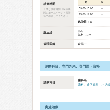
月
火
診療時間
09:00-13:00
ー
正確な診療時間は医療機
関のホームページ・電話
15:00-19:00
ー
等で確認してください
休診日：火
あり
駐車場
無料: 13台
管理医師
森陽一
診療科目、専門外来、専門医・資格
歯科系
診療科目
歯科
、
矯正歯科
、
小児
実施治療