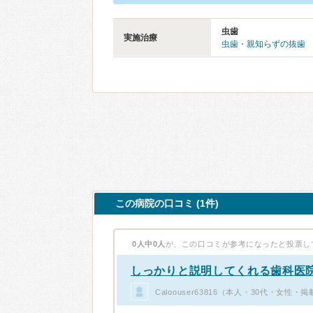
虫歯
実施治療
虫歯・親知らずの抜歯
この病院の口コミ (1件)
0人中0人
が、この口コミが参考になったと投票し
しっかりと説明してくれる歯科医
Caloouser63816（本人・30代・女性・