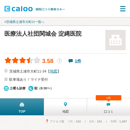
«茨城県土浦市大町の一覧へ
医療法人社団関城会 淀縄医院
3.58
1件
？
地図
茨城県土浦市大町11-34【
】
駐車場あり
マイナ受付
土曜も診療
朝（8:30〜）
1件
TOP
地図
口コミ
アクセス数 7月：
192
| 6月：
191
| 年間：
1,687