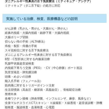
ダニアレルギー性鼻炎の舌下免疫療法（ミティキュア・アシテア）
ミティキュア（ダニ舌下錠）の処方に対応
実施している治療、検査、医療機器などの説明
がん診療（乳がん・胃がん・大腸がん・肺がん）
経鼻内視鏡・大腸内視鏡・鎮静下胃・大腸内視鏡
大腸ポリープ切除
切らない痔の手術（ALTA療法）
痔核・裂肛・痔瘻の手術
スギ花粉症に対する舌下免疫療法
ダニによるアレルギー性鼻炎に対する舌下免疫療法
B型・C型肝炎に対する内服薬治療
乳腺甲状腺超音波検査
内視鏡下胃ろう交換（PEG）・CV（中心静脈）ポート造設
気管支喘息・肺気腫治療
頭痛・めまいの治療
陥入爪手術（フェノール法）
筋肉痛に対するトリガーポイント注射
生活習慣病（高血圧・糖尿病・高脂血症）、骨粗鬆症治療
禁煙外来
各種ワクチン接種（肺炎球菌、インフルエンザ、麻疹、風疹など）
全身マルチスライスCTスキャン・Ｘ線撮影・Ｘ線透視・超音波診断・肺機
能検査・脳波検査・血液検査・心電図