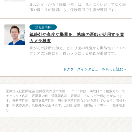
まぶたが下がる「眼瞼下垂」は、見えにくいだけでなく頭
痛や肩こりの原因にも。保険適用で手術が可能です。
消化器内科
鎮静剤や高度な機器を、熟練の医師が活用する胃
カメラ検査
胃がんの診断に加え、ピロリ菌の検査から機能性ディスペ
プシアの治療にも、胃カメラによる検査が重要です。
ドクターズインタビューをもっと読む »
医療法人社団関城会 淀縄医院の基本情報、口コミ1件は、病院口コミ検索カルーで
チェック！内科、呼吸器内科、消化器内科、胃腸科、アレルギー科などがありま
す。外科専門医、気管支鏡専門医、消化器病専門医などが在籍しています。禁煙外
来、甲状腺外来、乳腺外来があります。土曜日診察・朝対応（8:30〜）・駐車場あ
り。