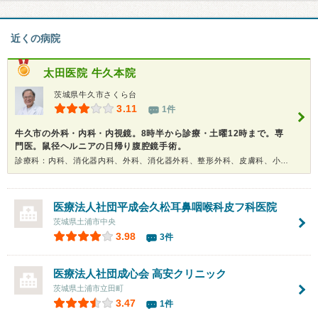
近くの病院
太田医院 牛久本院
茨城県牛久市さくら台
3.11
1件
牛久市の外科・内科・内視鏡。8時半から診療・土曜12時まで。専
門医。鼠径ヘルニアの日帰り腹腔鏡手術。
診療科：内科、消化器内科、外科、消化器外科、整形外科、皮膚科、小児科、内視鏡、健康診断
医療法人社団平成会
久松耳鼻咽喉科皮フ科医院
茨城県土浦市中央
3.98
3件
医療法人社団成心会
高安クリニック
茨城県土浦市立田町
3.47
1件