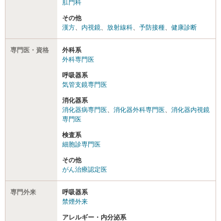
肛門科
その他
漢方
、
内視鏡
、
放射線科
、
予防接種
、
健康診断
専門医・資格
外科系
外科専門医
呼吸器系
気管支鏡専門医
消化器系
消化器病専門医
、
消化器外科専門医
、
消化器内視鏡
専門医
検査系
細胞診専門医
その他
がん治療認定医
専門外来
呼吸器系
禁煙外来
アレルギー・内分泌系