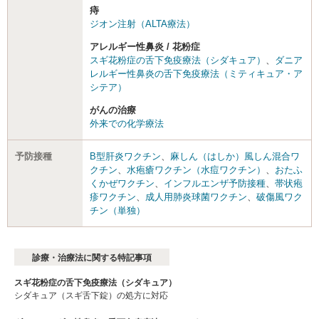
痔
ジオン注射（ALTA療法）
アレルギー性鼻炎 / 花粉症
スギ花粉症の舌下免疫療法（シダキュア）
、
ダニア
レルギー性鼻炎の舌下免疫療法（ミティキュア・ア
シテア）
がんの治療
外来での化学療法
予防接種
B型肝炎ワクチン
、
麻しん（はしか）風しん混合ワ
クチン
、
水疱瘡ワクチン（水痘ワクチン）
、
おたふ
くかぜワクチン
、
インフルエンザ予防接種
、
帯状疱
疹ワクチン
、
成人用肺炎球菌ワクチン
、
破傷風ワク
チン（単独）
診療・治療法に関する特記事項
スギ花粉症の舌下免疫療法（シダキュア）
シダキュア（スギ舌下錠）の処方に対応