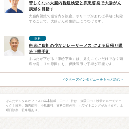
苦しくない大腸内視鏡検査と疾患啓発で大腸がん
撲滅を目指す
大腸内視鏡で腸管内を観察。ポリープがあれば早期に切除
することで、大腸がん発生防止につなげます。
眼科
患者に負担の少ないレーザーメス による日帰り眼
瞼下垂手術
まぶたが下がる「眼瞼下垂」は、見えにくいだけでなく頭
痛や肩こりの原因にも。保険適用で手術が可能です。
ドクターズインタビューをもっと読む »
ほんだデンタルオフィスの基本情報、口コミ1件は、病院口コミ検索カルーでチェ
ック！歯科、歯周病科、小児歯科、歯科口腔外科、ホワイトニングがあります。土
曜日診察・駐車場あり。