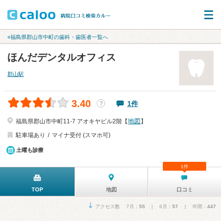
«福島県郡山市中町の歯科・歯医者一覧へ
ほんだデンタルオフィス
郡山駅
3.40
1件
？
地図
福島県郡山市中町11-7 アオキヤビル2階【
】
駐車場あり
マイナ受付 (スマホ可)
土曜も診療
1件
TOP
地図
口コミ
アクセス数 7月：
55
| 6月：
57
| 年間：
447