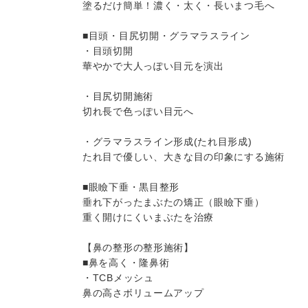
塗るだけ簡単！濃く・太く・長いまつ毛へ
■目頭・目尻切開・グラマラスライン
・目頭切開
華やかで大人っぽい目元を演出
・目尻切開施術
切れ長で色っぽい目元へ
・グラマラスライン形成(たれ目形成)
たれ目で優しい、大きな目の印象にする施術
■眼瞼下垂・黒目整形
垂れ下がったまぶたの矯正（眼瞼下垂）
重く開けにくいまぶたを治療
【鼻の整形の整形施術】
■鼻を高く・隆鼻術
・TCBメッシュ
鼻の高さボリュームアップ