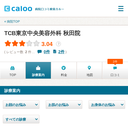
« 病院TOP
TCB東京中央美容外科 秋田院
3.04
？
0件
2件
( レビュー数
2
件…
)
2件
TOP
診療案内
料金
地図
口コミ
診療案内
お顔のお悩み
お肌のお悩み
お身体のお悩み
すべての診療