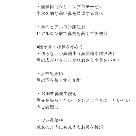
・隆鼻術（シリコンプロテーゼ）
半永久的な高い鼻を希望する方へ
・鼻のヒアルロン酸注射
ヒアルロン酸で鼻筋を高くプチ整形
■団子鼻・小鼻を小さく
・切らない小鼻縮小（鼻翼縮小埋没法）
鼻の広がりをしっかりおさえ小鼻を小さく
・人中短縮術
鼻の下を短くする施術
・TCB式鼻先尖鋭術
鼻先を尖らせたい、ツンと上向きにしたいとい
うご要望に
・ワシ鼻修整
魔女のようにも見えるお鼻を解消