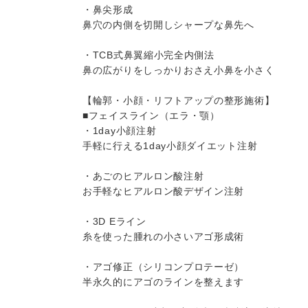
・鼻尖形成
鼻穴の内側を切開しシャープな鼻先へ
・TCB式鼻翼縮小完全内側法
鼻の広がりをしっかりおさえ小鼻を小さく
【輪郭・小顔・リフトアップの整形施術】
■フェイスライン（エラ・顎）
・1day小顔注射
手軽に行える1day小顔ダイエット注射
・あごのヒアルロン酸注射
お手軽なヒアルロン酸デザイン注射
・3D Eライン
糸を使った腫れの小さいアゴ形成術
・アゴ修正（シリコンプロテーゼ）
半永久的にアゴのラインを整えます