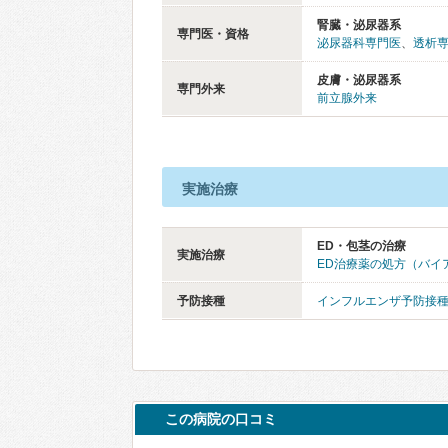
腎臓・泌尿器系
専門医・資格
泌尿器科専門医
、
透析
皮膚・泌尿器系
専門外来
前立腺外来
実施治療
ED・包茎の治療
実施治療
ED治療薬の処方（バイ
予防接種
インフルエンザ予防接
この病院の口コミ