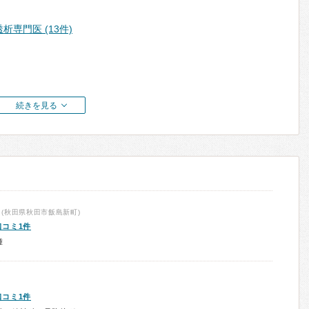
透析専門医 (13件)
続きを見る
(秋田県秋田市飯島新町)
口コミ1件
種
口コミ1件