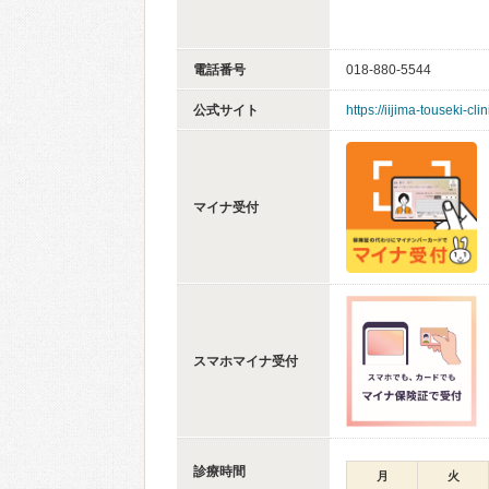
電話番号
018-880-5544
公式サイト
https://iijima-touseki-clin
マイナ受付
スマホマイナ受付
診療時間
月
火