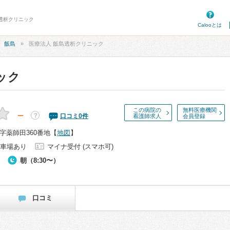
島透析クリニック
Calooとは
飯島
医療法人 飯島透析クリニック
ック
この病院の
無料医療機関
－
？
口コミ
0
件
看護師求人
会員登録
字薬師田360番地
【
地図
】
車場あり
マイナ受付 (スマホ可)
朝（8:30〜）
口コミ