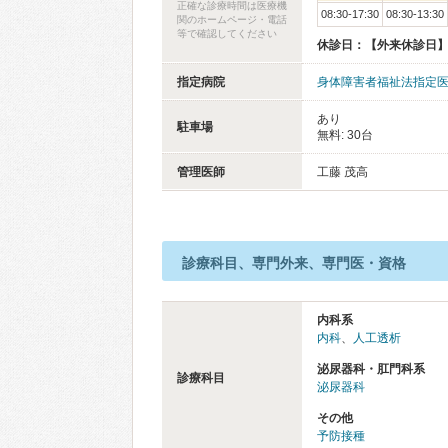
正確な診療時間は医療機
08:30-17:30
08:30-13:30
関のホームページ・電話
等で確認してください
休診日：【外来休診日
指定病院
身体障害者福祉法指定
あり
駐車場
無料: 30台
管理医師
工藤 茂高
診療科目、専門外来、専門医・資格
内科系
内科
、
人工透析
泌尿器科・肛門科系
診療科目
泌尿器科
その他
予防接種