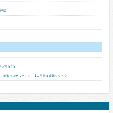
専門医
アグラなど）
種
、
新型コロナワクチン
、
成人用肺炎球菌ワクチン