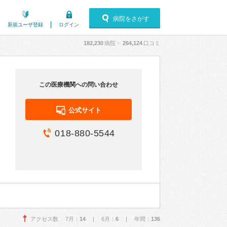
病院をさがす
新規ユーザ登録
ログイン
182,230
病院・
264,124
口コミ
この医療機関への問い合わせ
公式サイト
018-880-5544
アクセス数 7月：
14
| 6月：
6
| 年間：
136