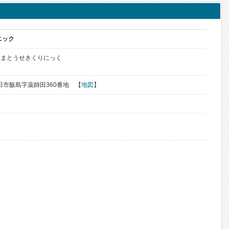
ニック
じまとうせきくりにっく
秋田市飯島字薬師田360番地 【
地図
】