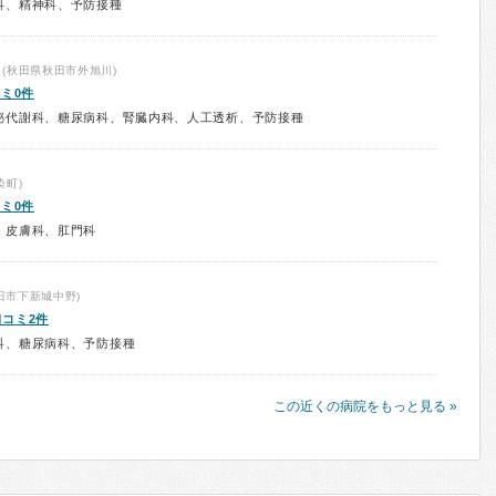
科、精神科、予防接種
(秋田県秋田市外旭川)
ミ0件
泌代謝科、糖尿病科、腎臓内科、人工透析、予防接種
染町)
ミ0件
、皮膚科、肛門科
田市下新城中野)
口コミ2件
科、糖尿病科、予防接種
この近くの病院をもっと見る »