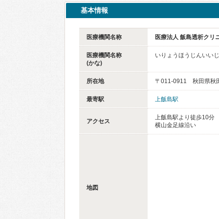
基本情報
医療機関名称
医療法人 飯島透析クリ
医療機関名称
いりょうほうじんいい
(かな)
所在地
〒011-0911 秋田県
最寄駅
上飯島駅
上飯島駅より徒歩10分
アクセス
横山金足線沿い
地図