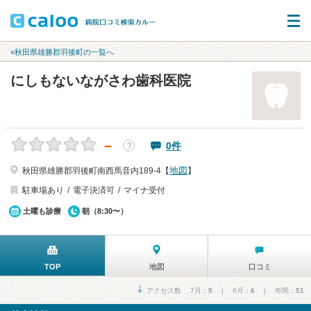
«秋田県雄勝郡羽後町の一覧へ
にしもないながさわ歯科医院
－
0件
？
地図
秋田県雄勝郡羽後町南西馬音内189-4【
】
駐車場あり
電子決済可
マイナ受付
土曜も診療
朝（8:30〜）
TOP
地図
口コミ
アクセス数 7月：
5
| 6月：
6
| 年間：
51