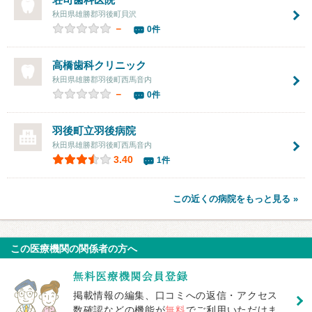
秋田県雄勝郡羽後町貝沢
－
0件
高橋歯科クリニック
秋田県雄勝郡羽後町西馬音内
－
0件
羽後町立羽後病院
秋田県雄勝郡羽後町西馬音内
3.40
1件
この近くの病院をもっと見る »
この医療機関の関係者の方へ
掲載情報の編集、口コミへの返信・アクセス
数確認などの機能が
無料
でご利用いただけま