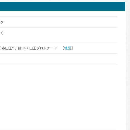
ック
っく
秋田市山王5丁目13-7 山王プロムナード 【
地図
】