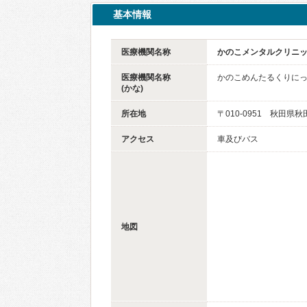
基本情報
医療機関名称
かのこメンタルクリニ
医療機関名称
かのこめんたるくりに
(かな)
所在地
〒010-0951 秋田県
アクセス
車及びバス
地図