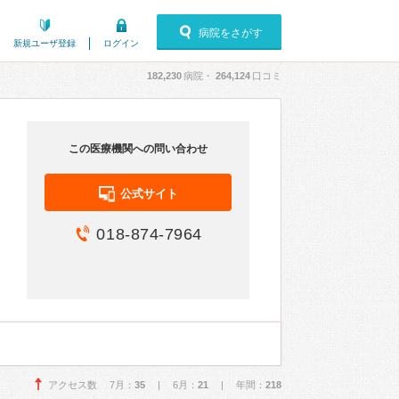
病院をさがす
新規ユーザ登録
ログイン
182,230
病院・
264,124
口コミ
この医療機関への問い合わせ
公式サイト
018-874-7964
アクセス数 7月：
35
| 6月：
21
| 年間：
218