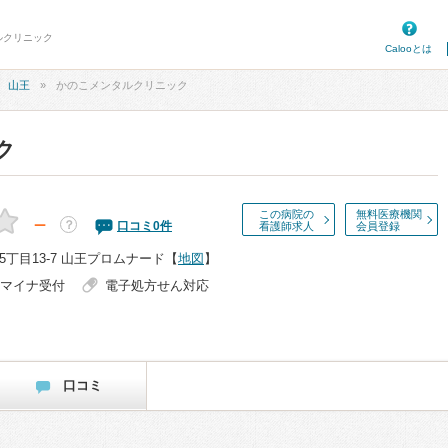
ルクリニック
Calooとは
山王
かのこメンタルクリニック
ク
この病院の
無料医療機関
－
？
口コミ
0
件
看護師求人
会員登録
丁目13-7 山王プロムナード
【
地図
】
マイナ受付
電子処方せん対応
口コミ