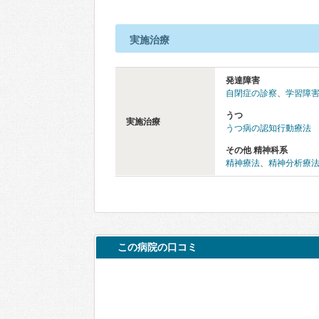
実施治療
発達障害
自閉症の診察
、
学習障害
うつ
実施治療
うつ病の認知行動療法
その他 精神科系
精神療法
、
精神分析療
この病院の口コミ