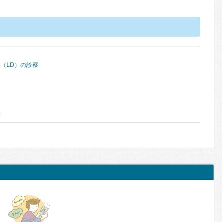
（LD）の診察
法