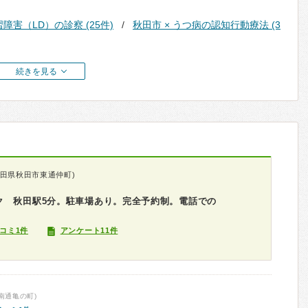
習障害（LD）の診察 (25件)
秋田市 × うつ病の認知行動療法 (3
続きを見る
秋田県秋田市東通仲町)
ク 秋田駅5分。駐車場あり。完全予約制。電話での
コミ1件
アンケート11件
南通亀の町)