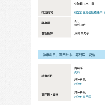
休診日：水、日
指定病院
指定自立支援医療機関
あり
駐車場
無料: 8台
管理医師
原嶋 華乃子
診療科目、専門外来、専門医・資格
内科系
内科
診療科目
精神科系
精神科
精神科系
専門医・資格
精神科専門医