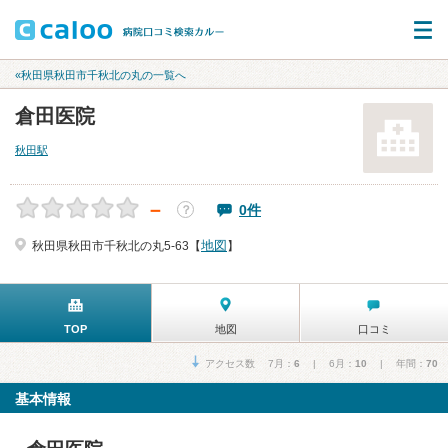
«秋田県秋田市千秋北の丸の一覧へ
倉田医院
秋田駅
－
0件
？
地図
秋田県秋田市千秋北の丸5-63【
】
TOP
地図
口コミ
アクセス数 7月：
6
| 6月：
10
| 年間：
70
基本情報