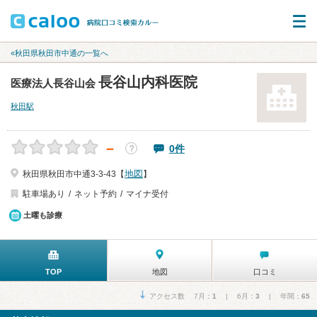
«秋田県秋田市中通の一覧へ
長谷山内科医院
医療法人長谷山会
秋田駅
－
0件
？
地図
秋田県秋田市中通3-3-43【
】
駐車場あり
ネット予約
マイナ受付
土曜も診療
TOP
地図
口コミ
アクセス数 7月：
1
| 6月：
3
| 年間：
65