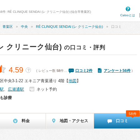
 RÉ CLINIQUE SENDAI (レ クリニーク仙台) (仙台市青葉区)
Calooとは
青葉区
中央
RÉ CLINIQUE SENDAI (レ クリニーク仙台)
口コミ
I (レ クリニーク仙台)
の口コミ・評判
4.59
？
口コミ
2
件
アンケート56件
( レビュー数
58
件…
)
中央3-1-22 エキニア青葉通り 4階
【
地図
】
駅
、
広瀬通駅
ネット予約
も診療
58件
料金
地図・アクセス
口コミ