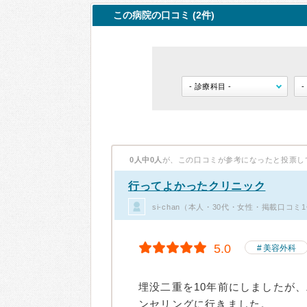
この病院の口コミ (2件)
0人中0人
が、この口コミが参考になったと投票し
行ってよかったクリニック
si-chan（本人・30代・女性・掲載口コミ
5.0
美容外科
埋没二重を10年前にしましたが
ンセリングに行きました。