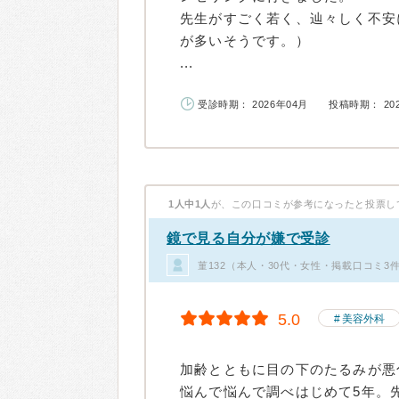
先生がすごく若く、辿々しく不安
が多いそうです。）
...
受診時期： 2026年04月
投稿時期： 20
1人中1人
が、この口コミが参考になったと投票し
鏡で見る自分が嫌で受診
菫132（本人・30代・女性・掲載口コミ3
5.0
美容外科
加齢とともに目の下のたるみが悪
悩んで悩んで調べはじめて5年。