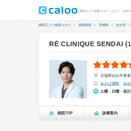
病院口コミ検索カルー - 口コミ・評判 58件:
病院口コミ検索カルー
病院検索
宮城県
仙台市
RÉ CLINIQUE SENDA
宮城県仙台市青葉区
あおば通駅
、
仙台
土曜・日曜・祝日
病院TOP
診療案内