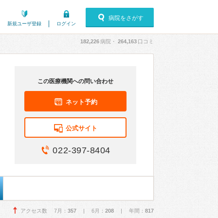
病院をさがす
新規ユーザ登録
ログイン
182,226
病院・
264,163
口コミ
この医療機関への問い合わせ
ネット予約
公式サイト
022-397-8404
アクセス数 7月：
357
| 6月：
208
| 年間：
817