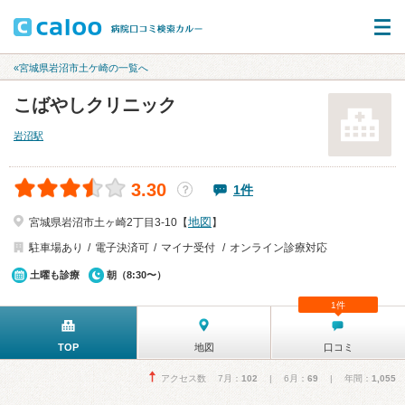
«宮城県岩沼市土ケ崎の一覧へ
こばやしクリニック
岩沼駅
3.30
1件
？
地図
宮城県岩沼市土ヶ崎2丁目3-10【
】
駐車場あり
電子決済可
マイナ受付
オンライン診療対応
土曜も診療
朝（8:30〜）
1件
TOP
地図
口コミ
アクセス数 7月：
102
| 6月：
69
| 年間：
1,055