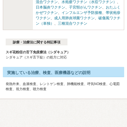
混合ワクチン
、
水疱瘡ワクチン（水痘ワクチン）
、
日本脳炎ワクチン
、
子宮頸がんワクチン
、
おたふく
かぜワクチン
、
インフルエンザ予防接種
、
帯状疱疹
ワクチン
、
成人用肺炎球菌ワクチン
、
破傷風ワクチ
ン（単独）
、
三種混合ワクチン
診療・治療法に関する特記事項
スギ花粉症の舌下免疫療法（シダキュア）
シダキュア（スギ舌下錠）の処方に対応
実施している治療、検査、医療機器などの説明
発熱外来、血液検査、レントゲン検査、肺機能検査、呼気NO検査、心電図
検査、視力検査、聴力検査