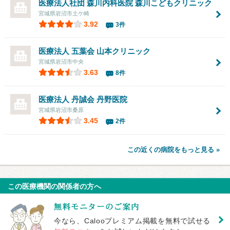
医療法人社団 森川内科医院
森川こどもクリニック
宮城県岩沼市土ケ崎
3.92
3件
医療法人 五葉会 山本クリニック
宮城県岩沼市中央
3.63
8件
医療法人 丹誠会 丹野医院
宮城県岩沼市桑原
3.45
2件
この近くの病院をもっと見る »
この医療機関の関係者の方へ
今なら、Calooプレミアム掲載を無料で試せる