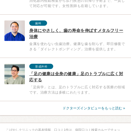
消化器内視鏡検査から肛門疾患の日帰り手術まで、一貫し
て対応が可能です。女性医師も在籍しています。
歯科
身体にやさしく、歯の寿命を伸ばすメタルフリー
治療
金属を使わない虫歯治療。健康な歯を削らず、即日修復で
きる「ダイレクトボンディング」治療を提供します。
形成外科
「足の健康は全身の健康」足のトラブルに広く対
応する
「足病学」とは、足のトラブルに広く対応する医療の領域
です。治療方法は多岐にわたります。
ドクターズインタビューをもっと読む »
こばやしクリニックの基本情報、口コミ1件は、病院口コミ検索カルーでチェッ