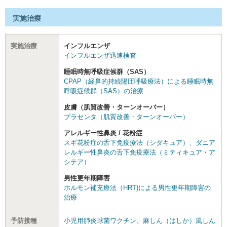
実施治療
実施治療
インフルエンザ
インフルエンザ迅速検査
睡眠時無呼吸症候群（SAS）
CPAP（経鼻的持続陽圧呼吸療法）による睡眠時無
呼吸症候群（SAS）の治療
皮膚（肌質改善・ターンオーバー）
プラセンタ（肌質改善・ターンオーバー）
アレルギー性鼻炎 / 花粉症
スギ花粉症の舌下免疫療法（シダキュア）
、
ダニア
レルギー性鼻炎の舌下免疫療法（ミティキュア・ア
シテア）
男性更年期障害
ホルモン補充療法（HRT)による男性更年期障害の
治療
予防接種
小児用肺炎球菌ワクチン
、
麻しん（はしか）風しん