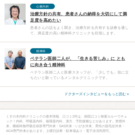
心療内科
治療方針の共有、患者さんの納得を大切にして満
足度を高めたい
患者さんの話をよく聞き、治療方針を共有する診療を通し
て、満足度の高い精神科クリニックを目指します。
精神科
ベテラン医師二人が、 「生きる苦しみ」に とも
に向き合う精神科
ベテラン医師二人と医療スタッフが、「少しでも」役に立
ちたいと願っているメンタルクリニックです。
ドクターズインタビューをもっと読む »
くすの木内科クリニックの基本情報、口コミ2件は、病院口コミ検索カルーでチェ
ック！内科、呼吸器内科、循環器内科、漢方、予防接種などがあります。禁煙外
来、睡眠時無呼吸症候群専門外来・SAS外来・いびき外来、男性の脱毛症外来・
AGA専門外来があります。土曜日診察・駐車場あり・電子決済利用可。