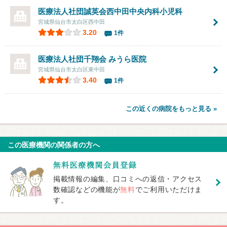
医療法人社団誠英会
西中田中央内科小児科
宮城県仙台市太白区西中田
3.20
1件
医療法人社団千翔会
みうら医院
宮城県仙台市太白区東中田
3.40
1件
この近くの病院をもっと見る »
この医療機関の関係者の方へ
掲載情報の編集、口コミへの返信・アクセス
数確認などの機能が
無料
でご利用いただけま
す。