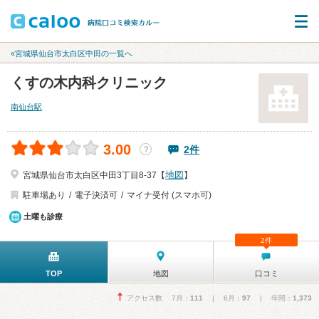
«宮城県仙台市太白区中田の一覧へ
くすの木内科クリニック
南仙台駅
3.00
2件
？
地図
宮城県仙台市太白区中田3丁目8-37【
】
駐車場あり
電子決済可
マイナ受付 (スマホ可)
土曜も診療
2件
TOP
地図
口コミ
アクセス数 7月：
111
| 6月：
97
| 年間：
1,373