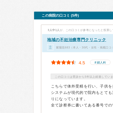
この病院の口コミ (5件)
3人中1人
が、この口コミが参考になったと投票し
地域の不妊治療専門クリニック
紫陽花683（本人・30代・女性・掲載口コ
4.5
婦人科
この口コミは受診から5年以上経過してい
こちらで体外受精を行い、子供を
システムが現代的で院内もとても
りになっています。
全て診察券に書いてある番号での管