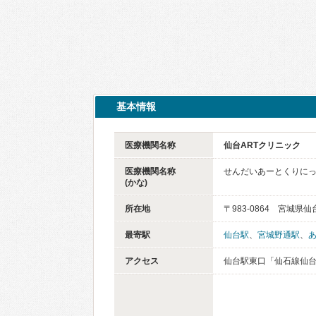
基本情報
医療機関名称
仙台ARTクリニック
医療機関名称
せんだいあーとくりに
(かな)
所在地
〒983-0864 宮城県
最寄駅
仙台駅
、
宮城野通駅
、
アクセス
仙台駅東口「仙石線仙台