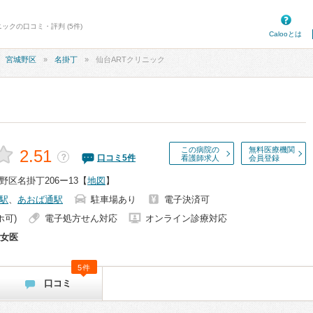
ニックの口コミ・評判 (5件)
Calooとは
宮城野区
名掛丁
仙台ARTクリニック
この病院の
無料医療機関
2.51
？
口コミ
5
件
看護師求人
会員登録
区名掛丁206ー13
【
地図
】
駅
、
あおば通駅
駐車場あり
電子決済可
ホ可)
電子処方せん対応
オンライン診療対応
女医
5件
口コミ