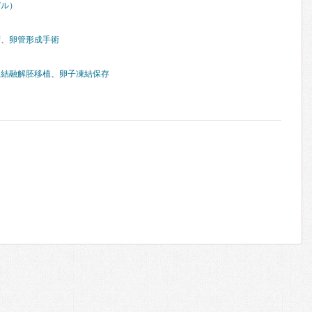
ピル）
精
、
卵管形成手術
凍結融解胚移植
、
卵子凍結保存