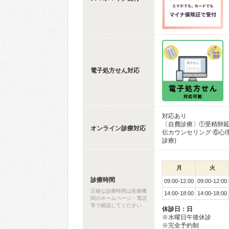
電子処方せん対応
対応あり
〔自費診療〕①受精卵延
オンライン診療対応
伝カウンセリング ⑥心
診療)
月
火
診療時間
09:00-12:00
09:00-12:00
正確な診療時間は医療機
14:00-18:00
14:00-18:00
関のホームページ・電話
等で確認してください
休診日：日
※水曜日午後休診
※完全予約制