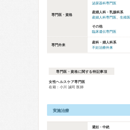
泌尿器科専門医
産婦人科・乳腺科系
専門医・資格
産婦人科専門医
、
生殖
その他
臨床遺伝専門医
産科・婦人科系
専門外来
不妊治療外来
専門医・資格に関する特記事項
女性ヘルスケア専門医
在籍：小川 誠司 医師
実施治療
避妊・中絶