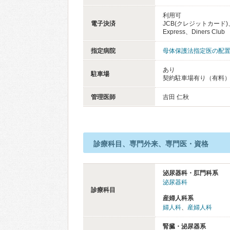
利用可
電子決済
JCB(クレジットカード)、
Express、Diners Club
指定病院
母体保護法指定医の配
あり
駐車場
契約駐車場有り（有料
管理医師
吉田 仁秋
診療科目、専門外来、専門医・資格
泌尿器科・肛門科系
泌尿器科
診療科目
産婦人科系
婦人科
、
産婦人科
腎臓・泌尿器系