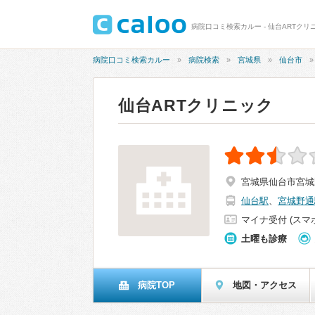
病院口コミ検索カルー - 仙台ARTクリ
病院口コミ検索カルー
病院検索
宮城県
仙台市
仙台ARTクリニック
宮城県仙台市宮城野
仙台駅
、
宮城野通
マイナ受付 (スマ
土曜も診療
病院TOP
地図・アクセス