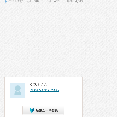
アクセス数 7月：
346
| 6月：
407
| 年間：
4,563
ゲスト
さん
ログインしてください
新規ユーザ登録