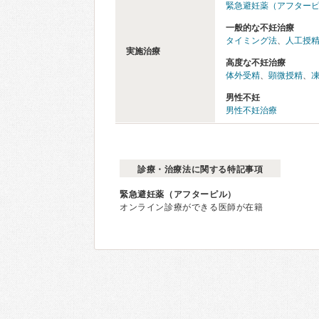
緊急避妊薬（アフター
一般的な不妊治療
タイミング法
、
人工授
実施治療
高度な不妊治療
体外受精
、
顕微授精
、
男性不妊
男性不妊治療
診療・治療法に関する特記事項
緊急避妊薬（アフターピル）
オンライン診療ができる医師が在籍