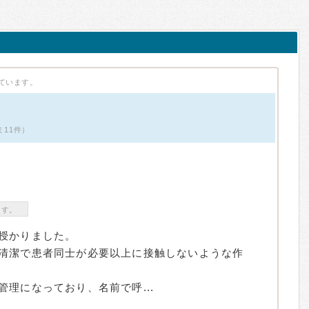
ています。
ミ11件）
ます。
授かりました。
清潔で患者同士が必要以上に接触しないような作
理になっており、名前で呼...