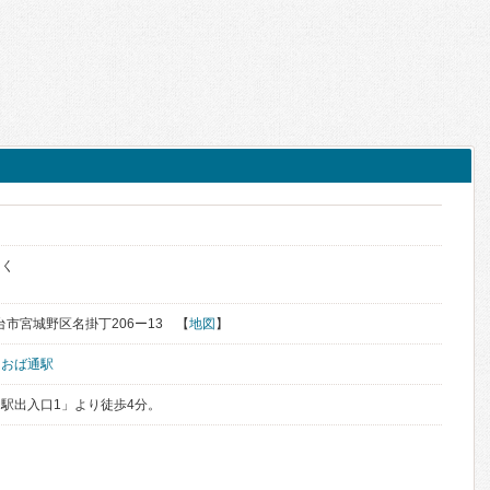
っく
仙台市宮城野区名掛丁206ー13 【
地図
】
あおば通駅
駅出入口1」より徒歩4分。