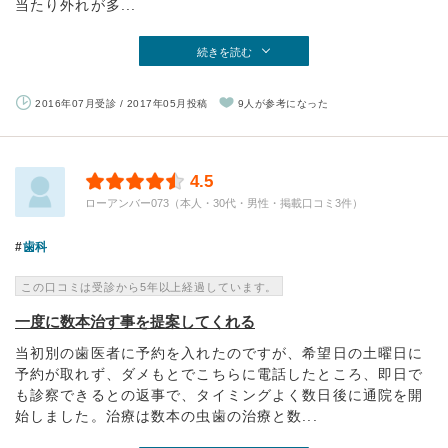
当たり外れが多...
続きを読む
2016年07月受診 / 2017年05月投稿
9人が参考になった
4.5
ローアンバー073（本人・30代・男性・掲載口コミ3件）
歯科
この口コミは受診から5年以上経過しています。
一度に数本治す事を提案してくれる
当初別の歯医者に予約を入れたのですが、希望日の土曜日に
予約が取れず、ダメもとでこちらに電話したところ、即日で
も診察できるとの返事で、タイミングよく数日後に通院を開
始しました。治療は数本の虫歯の治療と数...