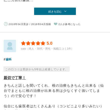
に二カ所の歯医...
続きを読む
2018年04月受診 / 2018年04月投稿
2人が参考になった
5.0
sato（本人・30代・男性・掲載口コミ1件）
歯科
この口コミは受診から5年以上経過しています。
親切で丁寧！
きちんと話しを聞いてくれ、根の治療もきちんと出来る（仙
台でまともに根の治療が出来る所は少なくすぐ抜いてしま
う）ので安心です！
仙台にも歯医者はたくさんあり（コンビニより多いみたい）