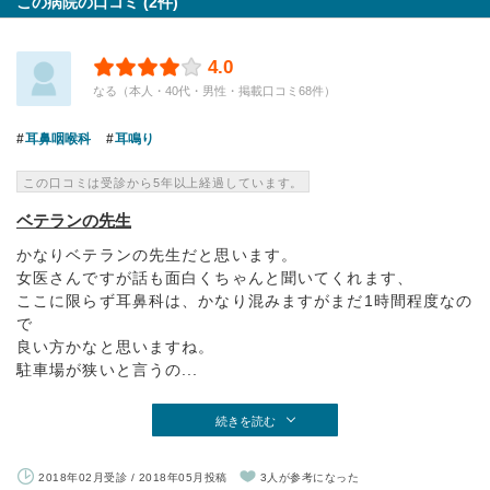
この病院の口コミ (2件)
4.0
なる（本人・40代・男性・掲載口コミ68件）
耳鼻咽喉科
耳鳴り
この口コミは受診から5年以上経過しています。
ベテランの先生
かなりベテランの先生だと思います。
女医さんですが話も面白くちゃんと聞いてくれます、
ここに限らず耳鼻科は、かなり混みますがまだ1時間程度なの
で
良い方かなと思いますね。
駐車場が狭いと言うの...
続きを読む
2018年02月受診 / 2018年05月投稿
3人が参考になった