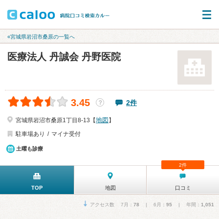
«宮城県岩沼市桑原の一覧へ
医療法人 丹誠会 丹野医院
3.45
2件
？
地図
宮城県岩沼市桑原1丁目8-13【
】
駐車場あり
マイナ受付
土曜も診療
2件
TOP
地図
口コミ
アクセス数 7月：
78
| 6月：
95
| 年間：
1,051