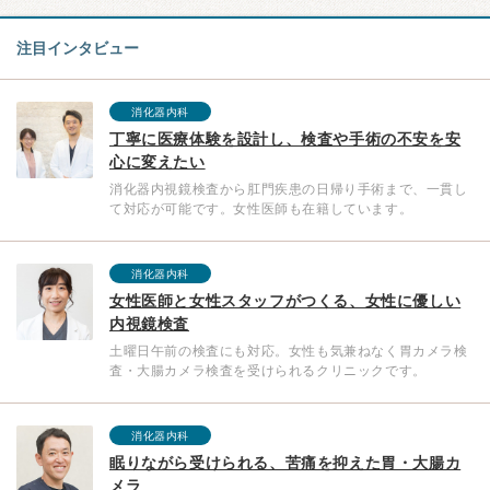
注目インタビュー
消化器内科
丁寧に医療体験を設計し、検査や手術の不安を安
心に変えたい
消化器内視鏡検査から肛門疾患の日帰り手術まで、一貫し
て対応が可能です。女性医師も在籍しています。
消化器内科
女性医師と女性スタッフがつくる、女性に優しい
内視鏡検査
土曜日午前の検査にも対応。女性も気兼ねなく胃カメラ検
査・大腸カメラ検査を受けられるクリニックです。
消化器内科
眠りながら受けられる、苦痛を抑えた胃・大腸カ
メラ