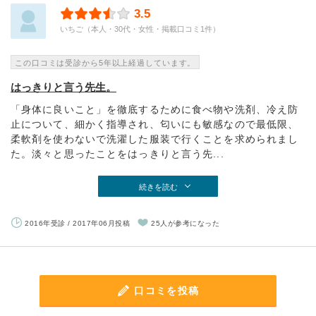
3.5
いちご（本人・30代・女性・掲載口コミ1件）
この口コミは受診から5年以上経過しています。
はっきりと言う先生。
「身体に良いこと」を徹底するために食べ物や洗剤、冷え防
止について、細かく指導され、匂いにも敏感なので最低限、
柔軟剤を使わないで洗濯した服装で行くことを求められまし
た。淡々と思ったことをはっきりと言う先...
続きを読む
2016年受診 / 2017年06月投稿
25人が参考になった
口コミを投稿