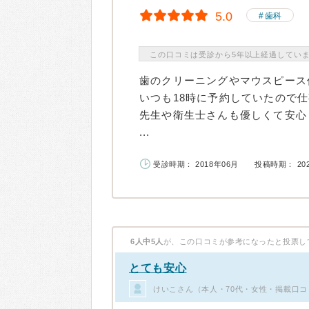
5.0
歯科
この口コミは受診から5年以上経過してい
歯のクリーニングやマウスピース
いつも18時に予約していたので
先生や衛生士さんも優しくて安心
...
受診時期： 2018年06月
投稿時期： 20
6人中5人
が、この口コミが参考になったと投票し
とても安心
けいこさん（本人・70代・女性・掲載口コ