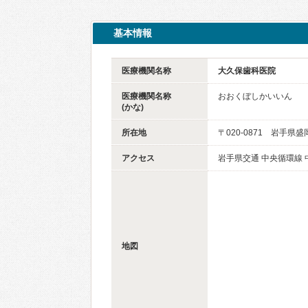
基本情報
医療機関名称
大久保歯科医院
医療機関名称
おおくぼしかいいん
(かな)
所在地
〒020-0871 岩手県
アクセス
岩手県交通 中央循環線 
地図