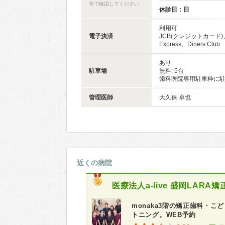
等で確認してください
休診日：日
利用可
電子決済
JCB(クレジットカード)、
Express、Diners Club
あり
駐車場
無料: 5台
歯科医院専用駐車枠に
管理医師
大久保 卓也
近くの病院
医療法人a-live
盛岡LARA矯
monaka3階の矯正歯科・
トニング。WEB予約