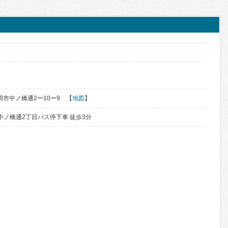
盛岡市中ノ橋通2ー10ー9 【
地図
】
中ノ橋通2丁目バス停下車 徒歩3分