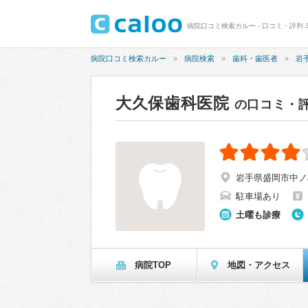
病院口コミ検索カルー - 口コミ・評判 3
病院口コミ検索カルー
病院検索
歯科・歯医者
岩
大久保歯科医院
の口コミ・
岩手県盛岡市中ノ橋
駐車場あり
土曜も診療
病院TOP
地図・アクセス