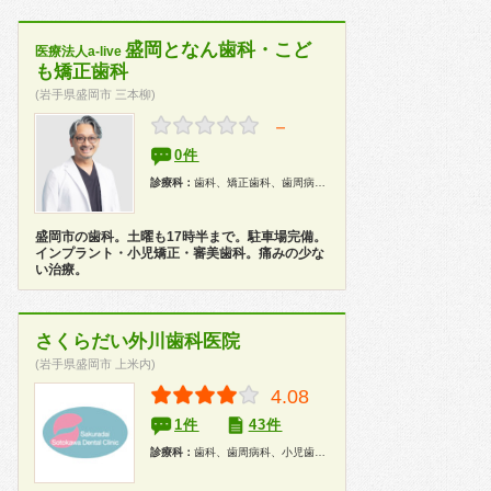
盛岡となん歯科・こど
医療法人a-live
も矯正歯科
(岩手県盛岡市 三本柳)
－
0件
診療科：
歯科、矯正歯科、歯周病科、小児歯科、歯科口腔外科、インプラント、ホワイトニング
盛岡市の歯科。土曜も17時半まで。駐車場完備。
インプラント・小児矯正・審美歯科。痛みの少な
い治療。
さくらだい外川歯科医院
(岩手県盛岡市 上米内)
4.08
1件
43件
診療科：
歯科、歯周病科、小児歯科、歯科口腔外科、インプラント、ホワイトニング