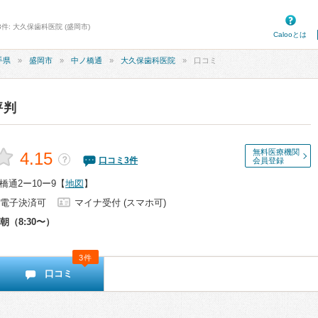
件: 大久保歯科医院 (盛岡市)
Calooとは
手県
盛岡市
中ノ橋通
大久保歯科医院
口コミ
評判
無料医療機関
4.15
？
口コミ
3
件
会員登録
通2ー10ー9
【
地図
】
電子決済可
マイナ受付 (スマホ可)
朝（8:30〜）
3件
口コミ