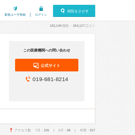
病院をさがす
新規ユーザ登録
ログイン
182,148
病院・
264,127
口コミ
この医療機関への問い合わせ
公式サイト
019-681-8214
アクセス数 7月：
106
| 6月：
88
| 年間：
927