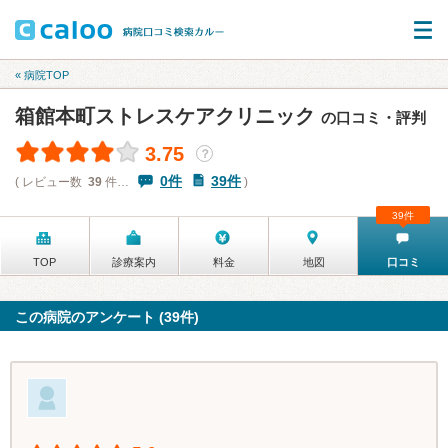
« 病院TOP
箱館本町ストレスケアクリニック
の口コミ・評判
3.75
？
0件
39件
( レビュー数
39
件…
)
39件
TOP
診療案内
料金
地図
口コミ
この病院のアンケート (39件)