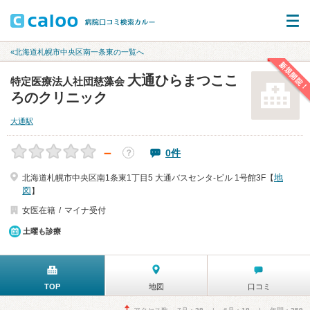
«北海道札幌市中央区南一条東の一覧へ
新規開院！
大通ひらまつここ
特定医療法人社団慈藻会
ろのクリニック
大通駅
－
0件
？
地
北海道札幌市中央区南1条東1丁目5 大通バスセンタ-ビル 1号館3F【
図
】
女医在籍
マイナ受付
土曜も診療
TOP
地図
口コミ