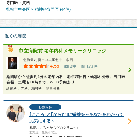
専門医・資格
札幌市中央区 × 精神科専門医 (44件)
近くの病院
市立病院前 老年内科メモリークリニック
北海道札幌市中央区北十一条西
4.55
2件
173件
桑園駅から徒歩約1分の老年内科・老年精神科・物忘れ外来、専門医
在籍、土曜も18時まで、WEB予約あり
診療科：内科、精神科、健康診断
心療内科
｢こころ｣と｢からだ｣に栄養を～あなたをわかって
元気にする～
札幌こころとからだのクリニック
北海道・札幌市北区