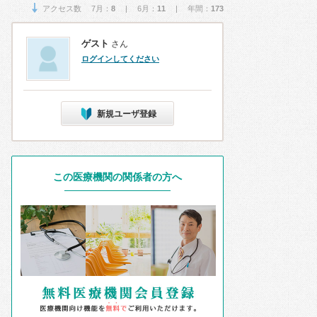
アクセス数 7月：
8
| 6月：
11
| 年間：
173
ゲスト
さん
ログインしてください
新規ユーザ登録
この医療機関の関係者の方へ