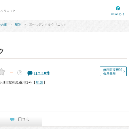
ルクリニック
Calooとは
かわ町
穂別
ほべつデンタルクリニック
ク
無料医療機関
－
？
口コミ
0
件
会員登録
わ町穂別81番地1号
【
地図
】
口コミ