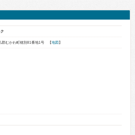
ック
勇払郡むかわ町穂別81番地1号 【
地図
】