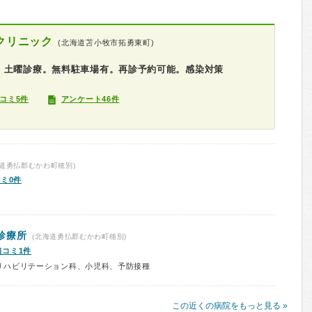
クリニック
(北海道苫小牧市拓勇東町)
。土曜診療。無料駐車場有。再診予約可能。感染対策
コミ5件
アンケート46件
科
道勇払郡むかわ町穂別)
ミ0件
診療所
(北海道勇払郡むかわ町穂別)
口コミ1件
リハビリテーション科、小児科、予防接種
この近くの病院をもっと見る »