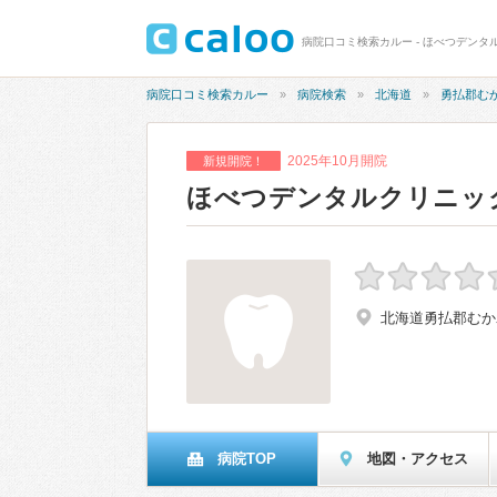
病院口コミ検索カルー - ほべつデンタ
病院口コミ検索カルー
病院検索
北海道
勇払郡む
2025年10月開院
新規開院！
ほべつデンタルクリニッ
北海道勇払郡むか
病院TOP
地図・アクセス