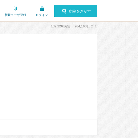
病院をさがす
新規ユーザ登録
ログイン
182,226
病院・
264,163
口コミ