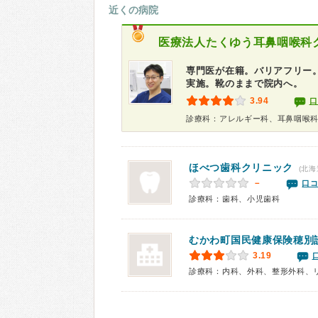
近くの病院
医療法人
たくゆう耳鼻咽喉科
専門医が在籍。バリアフリー
実施。靴のままで院内へ。
3.94
口
診療科：アレルギー科、耳鼻咽喉
ほべつ歯科クリニック
(北海
－
口コ
診療科：歯科、小児歯科
むかわ町国民健康保険穂別
3.19
診療科：内科、外科、整形外科、