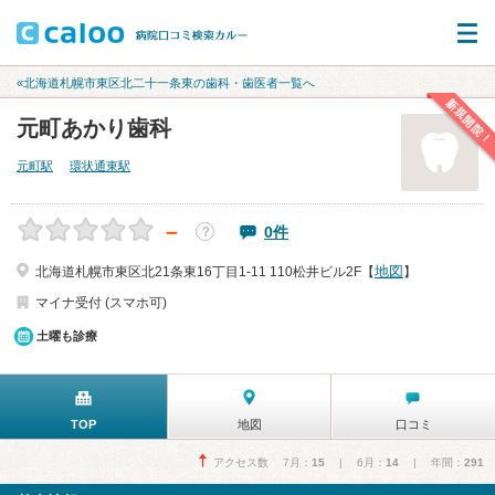
«北海道札幌市東区北二十一条東の歯科・歯医者一覧へ
新規開院！
元町あかり歯科
元町駅
環状通東駅
－
0件
？
地図
北海道札幌市東区北21条東16丁目1-11 110松井ビル2F【
】
マイナ受付 (スマホ可)
土曜も診療
TOP
地図
口コミ
アクセス数 7月：
15
| 6月：
14
| 年間：
291