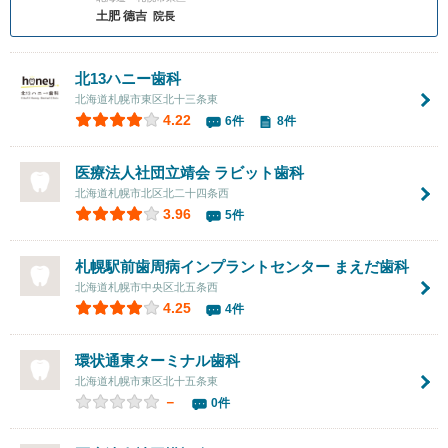
土肥 德吉
院長
北13ハニー歯科
北海道札幌市東区北十三条東
4.22
6件
8件
医療法人社団立靖会 ラビット歯科
北海道札幌市北区北二十四条西
3.96
5件
札幌駅前歯周病インプラントセンター まえだ歯科
北海道札幌市中央区北五条西
4.25
4件
環状通東ターミナル歯科
北海道札幌市東区北十五条東
－
0件