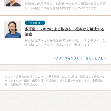
包括的な歯科治療は、口腔内全体を診て病気の原因を特定
し、長期的に良好な状態を維持するための方法です。
形成外科
多汗症・ワキガによる悩みを、根本から解決する
治療
多汗症もワキガも保険診療で治療可能。「ミラドライ」に
よる切らない治療も、高度な技術で提案します。
ドクターズインタビューをもっと読む »
とよひら公園杜の歯科クリニックの基本情報、口コミ1件は、病院口コミ検索カル
ーでチェック！歯科、歯周病科、小児歯科、歯科口腔外科があります。土曜日診
察・女医在籍・駐車場あり。