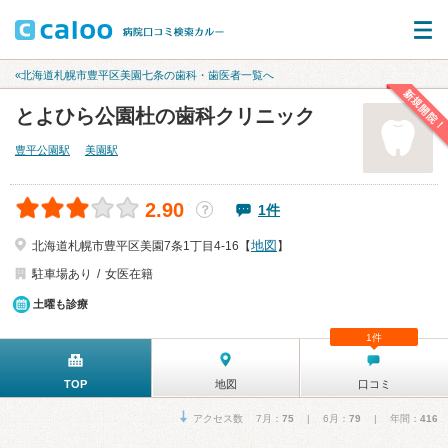
«北海道札幌市豊平区美園七条の歯科・歯医者一覧へ
新規開院！
とよひら公園杜の歯科クリニック
豊平公園駅
美園駅
2.90
1件
？
地図
北海道札幌市豊平区美園7条1丁目4-16【
】
駐車場あり
女医在籍
土曜も診療
1件
TOP
地図
口コミ
アクセス数 7月：
75
| 6月：
79
| 年間：
416