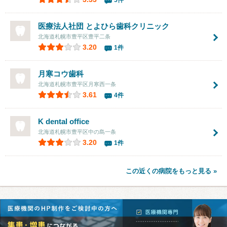
5件
医療法人社団
とよひら歯科クリニック
北海道札幌市豊平区豊平二条
3.20
1件
月寒コウ歯科
北海道札幌市豊平区月寒西一条
3.61
4件
K dental office
北海道札幌市豊平区中の島一条
3.20
1件
この近くの病院をもっと見る »