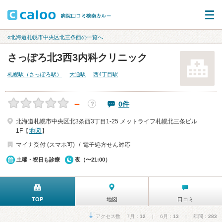
«北海道札幌市中央区北三条西の一覧へ
さっぽろ北3西3内科クリニック
札幌駅（さっぽろ駅）
大通駅
西4丁目駅
－
0件
？
北海道札幌市中央区北3条西3丁目1-25 メットライフ札幌北三条ビル
地図
1F【
】
マイナ受付 (スマホ可)
電子処方せん対応
土曜・祝日も診療
夜（〜21:00）
TOP
地図
口コミ
アクセス数 7月：
12
| 6月：
13
| 年間：
283