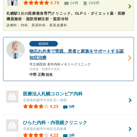
4.76
14件
206件
札幌駅1分の医療痩身専門クリニック。GLP-1・ダイエット薬・医療
機器施術・脂肪溶解注射・脂肪冷却
診療科：内科、美容外科、美容皮膚科
精神科
物忘れ外来で実践、患者と家族をサポートする認
知症治療
市立病院前 老年内科メモリークリニック
北海道・札幌市中央区
中野 正剛
院長
医療法人札幌コロンビア内科
北海道札幌市中央区北一条西
4.23
5件
ひらた内科・内視鏡クリニック
北海道札幌市中央区北四条東
4.23
3件