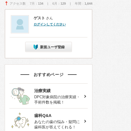
アクセス数 7月：
134
| 6月：
129
| 年間：
1,644
ゲスト
さん
ログインしてください
新規ユーザ登録
おすすめページ
治療実績
DPC対象病院の治療実績・
手術件数を掲載！
歯科Q&A
あなたの歯の悩み・疑問に
歯科医が答えてくれる！