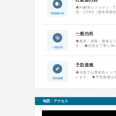
◆AI解析レントゲン・
息・COPD（慢性閉塞
…
一般内科
◆風邪・発熱・腹痛な
す。 ◆症状を丁寧に伺
予防接種
◆当院では季節性イン
います。 ◆予防接種は
地図・アクセス