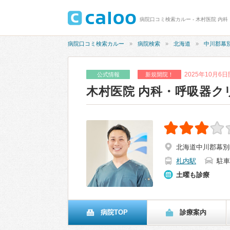
病院口コミ検索カルー - 木村医院 内科
病院口コミ検索カルー
病院検索
北海道
中川郡幕
2025年10月6
公式情報
新規開院！
木村医院 内科・呼吸器ク
北海道中川郡幕別
札内駅
駐車
土曜も診療
病院TOP
診療案内