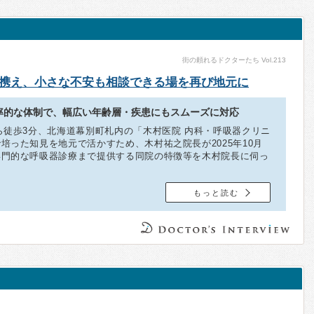
街の頼れるドクターたち Vol.213
携え、小さな不安も相談できる場を再び地元に
率的な体制で、幅広い年齢層・疾患にもスムーズに対応
ら徒歩3分、北海道幕別町札内の「木村医院 内科・呼吸器クリニ
培った知見を地元で活かすため、木村祐之院長が2025年10月
専門的な呼吸器診療まで提供する同院の特徴等を木村院長に伺っ
もっと読む