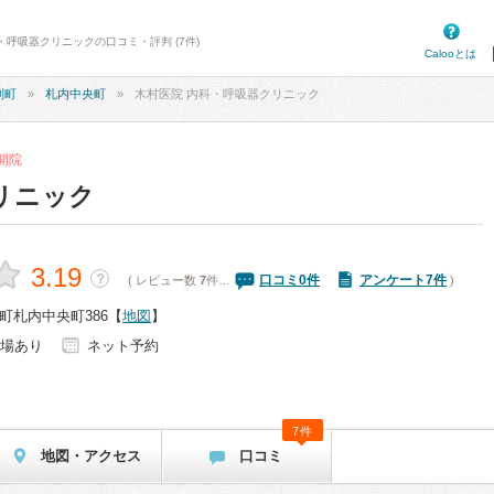
・呼吸器クリニックの口コミ・評判 (7件)
Calooとは
別町
札内中央町
木村医院 内科・呼吸器クリニック
日開院
リニック
3.19
？
口コミ
0
件
アンケート7件
( レビュー数
7
件…
)
町札内中央町386
【
地図
】
場あり
ネット予約
7件
地図・アクセス
口コミ