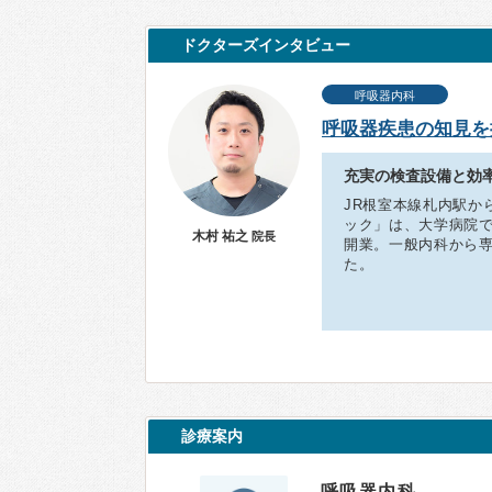
ドクターズインタビュー
呼吸器内科
呼吸器疾患の知見を
充実の検査設備と効
JR根室本線札内駅か
ック」は、大学病院で
木村 祐之
院長
開業。一般内科から
た。
診療案内
呼吸器内科