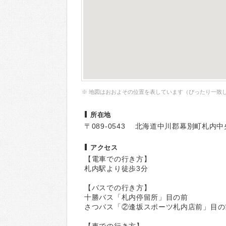
※ 地図はおおよその位置を表しています（ぴったり一致
所在地
〒089-0543 北海道中川郡幕別町札内中
アクセス
【電車での行き方】
札内駅より徒歩3分
【バスでの行き方】
十勝バス「札内停留所」目の前
さつバス「②逢坂スポーツ札内店前」目の