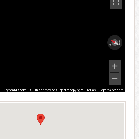
Keyboard shortcuts
Image may be subject to copyright
Terms
Report a problem