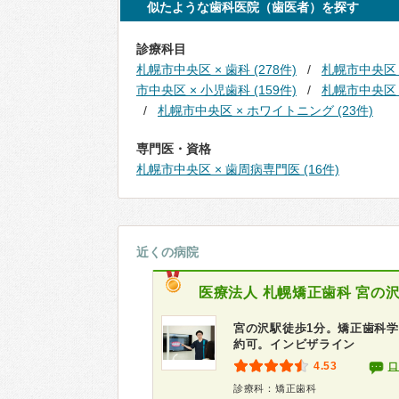
似たような歯科医院（歯医者）を探す
診療科目
札幌市中央区 × 歯科 (278件)
札幌市中央区 ×
市中央区 × 小児歯科 (159件)
札幌市中央区 ×
札幌市中央区 × ホワイトニング (23件)
専門医・資格
札幌市中央区 × 歯周病専門医 (16件)
近くの病院
医療法人 札幌矯正歯科
宮の
宮の沢駅徒歩1分。矯正歯科学
約可。インビザライン
4.53
口
診療科：矯正歯科