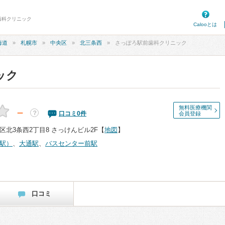
歯科クリニック
Calooとは
海道
札幌市
中央区
北三条西
さっぽろ駅前歯科クリニック
ック
無料医療機関
－
？
口コミ
0
件
会員登録
北3条西2丁目8 さっけんビル2F
【
地図
】
駅）
、
大通駅
、
バスセンター前駅
口コミ