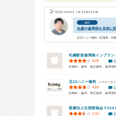
歯科
虫歯や歯周病を未然に
北13ハニー歯科 (北海道・札
札幌駅前歯周病インプラン
4.25
診療科：歯科、矯正歯科、歯周病
北13ハニー歯科
(北海道札幌市
4.22
診療科：歯科、矯正歯科、歯周病
医療法人社団惜福会 FC24 D
3.33