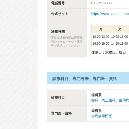
電話番号
011-251-8000
公式サイト
https://www.sapporoek
月
火
診療時間
10:00-13:00
10:00-13:00
正確な診療時間は医療機
関のホームページ・電話
14:30-19:00
14:30-19:00
等で確認してください
休診日：水曜日、祝日
診療科目、専門外来、専門医・資格
歯科系
診療科目
歯科
、
矯正歯科
、
歯周
歯科系
専門医・資格
歯周病専門医