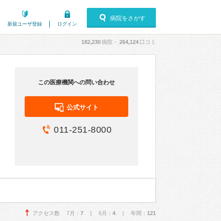
病院をさがす
新規ユーザ登録
ログイン
182,230
病院・
264,124
口コミ
この医療機関への問い合わせ
公式サイト
011-251-8000
アクセス数 7月：
7
| 6月：
4
| 年間：
121