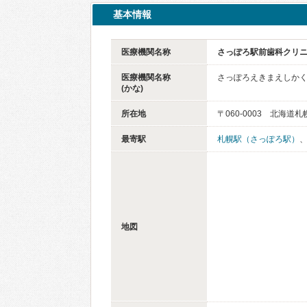
基本情報
医療機関名称
さっぽろ駅前歯科クリ
医療機関名称
さっぽろえきまえしか
(かな)
所在地
〒060-0003 北海道
最寄駅
札幌駅（さっぽろ駅）
地図