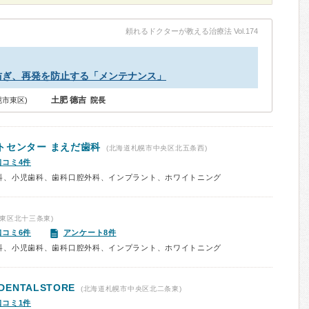
頼れるドクターが教える治療法 Vol.174
防ぎ、再発を防止する「メンテナンス」
土肥 德吉
幌市東区)
院長
トセンター まえだ歯科
(北海道札幌市中央区北五条西)
口コミ4件
科、小児歯科、歯科口腔外科、インプラント、ホワイトニング
東区北十三条東)
口コミ6件
アンケート8件
科、小児歯科、歯科口腔外科、インプラント、ホワイトニング
ENTALSTORE
(北海道札幌市中央区北二条東)
口コミ1件