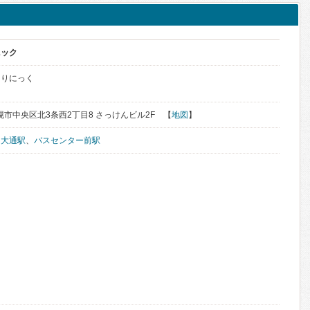
ニック
くりにっく
札幌市中央区北3条西2丁目8 さっけんビル2F 【
地図
】
、
大通駅
、
バスセンター前駅