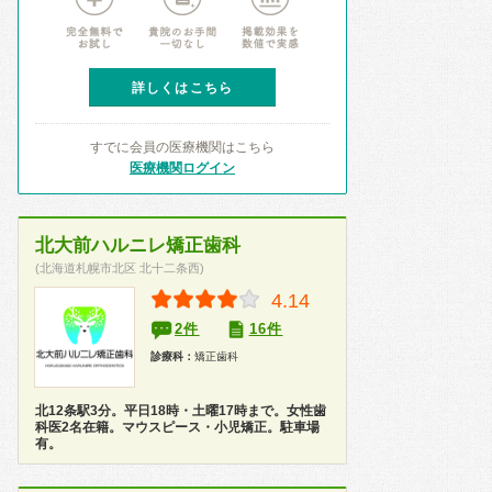
詳しくはこちら
すでに会員の医療機関はこちら
医療機関ログイン
北大前ハルニレ矯正歯科
(北海道札幌市北区 北十二条西)
4.14
2件
16件
診療科：
矯正歯科
北12条駅3分。平日18時・土曜17時まで。女性歯
科医2名在籍。マウスピース・小児矯正。駐車場
有。