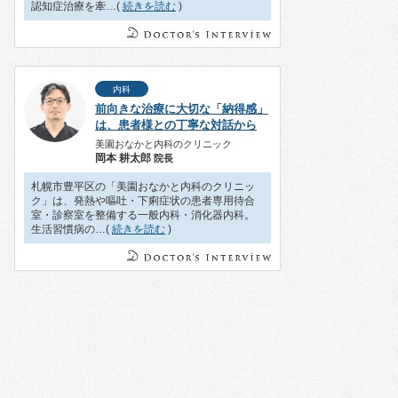
認知症治療を牽…(
続きを読む
)
内科
前向きな治療に大切な「納得感」
は、患者様との丁寧な対話から
美園おなかと内科のクリニック
岡本 耕太郎
院長
札幌市豊平区の「美園おなかと内科のクリニッ
ク」は、発熱や嘔吐・下痢症状の患者専用待合
室・診察室を整備する一般内科・消化器内科。
生活習慣病の…(
続きを読む
)