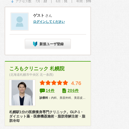
アクセス数 7月：
22
| 6月：
31
| 年間：
370
ゲスト
さん
ログインしてください
新規ユーザ登録
ころもクリニック 札幌院
(北海道札幌市中央区 北一条西)
4.76
14件
206件
診療科：
内科、美容外科、美容皮膚科
札幌駅1分の医療痩身専門クリニック。GLP-1・
ダイエット薬・医療機器施術・脂肪溶解注射・脂
肪冷却