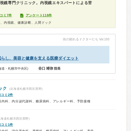
内視鏡専門クリニック。内視鏡エキスパートによる苦
コミ7件
アンケート118件
科、内視鏡、健康診断、人間ドック
街の頼れるドクターたち Vol.193
減らし、美容と健康を支える医療ダイエット
谷口 靖弥
海道・札幌市中央区)
院長
ック
(北海道札幌市西区西野)
口コミ2件
器内科、内分泌代謝科、糖尿病科、アレルギー科、予防接種
北海道札幌市西区西野)
口コミ1件