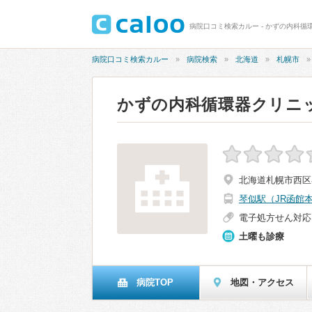
病院口コミ検索カルー - かずの内科循
病院口コミ検索カルー
病院検索
北海道
札幌市
かずの内科循環器クリニ
北海道札幌市西区
琴似駅（JR函館
電子処方せん対応
土曜も診療
病院TOP
地図・アクセス