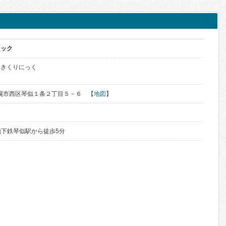
ニック
んきくりにっく
道札幌市西区琴似１条２丁目５－６ 【
地図
】
地下鉄琴似駅から徒歩5分