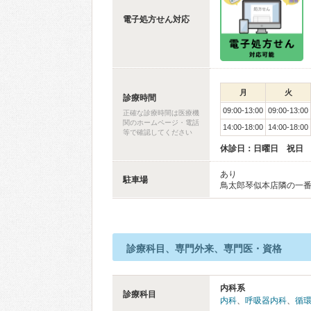
電子処方せん対応
月
火
診療時間
09:00-13:00
09:00-13:00
正確な診療時間は医療機
関のホームページ・電話
14:00-18:00
14:00-18:00
等で確認してください
休診日：日曜日 祝日
あり
駐車場
鳥太郎琴似本店隣の一
診療科目、専門外来、専門医・資格
内科系
診療科目
内科
、
呼吸器内科
、
循