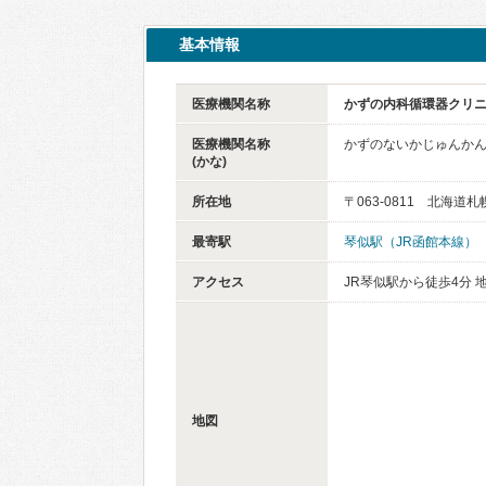
基本情報
医療機関名称
かずの内科循環器クリ
医療機関名称
かずのないかじゅんか
(かな)
所在地
〒063-0811 北海
最寄駅
琴似駅（JR函館本線）
アクセス
JR琴似駅から徒歩4分 
地図