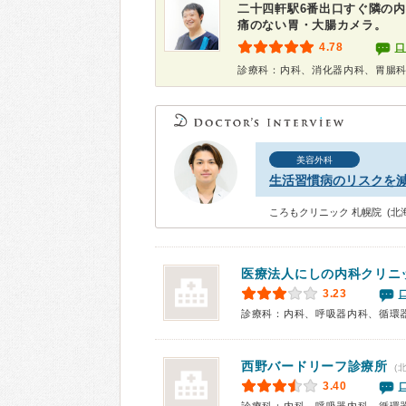
二十四軒駅6番出口すぐ隣の
痛のない胃・大腸カメラ。
4.78
口
診療科：内科、消化器内科、胃腸
美容外科
生活習慣病のリスクを
ころもクリニック 札幌院 (北
医療法人にしの内科クリニ
3.23
診療科：内科、呼吸器内科、循環
西野バードリーフ診療所
(
3.40