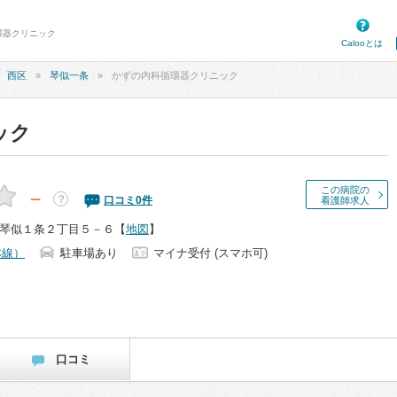
環器クリニック
Calooとは
西区
琴似一条
かずの内科循環器クリニック
ック
この病院の
－
？
口コミ
0
件
看護師求人
琴似１条２丁目５－６
【
地図
】
本線）
駐車場あり
マイナ受付 (スマホ可)
口コミ