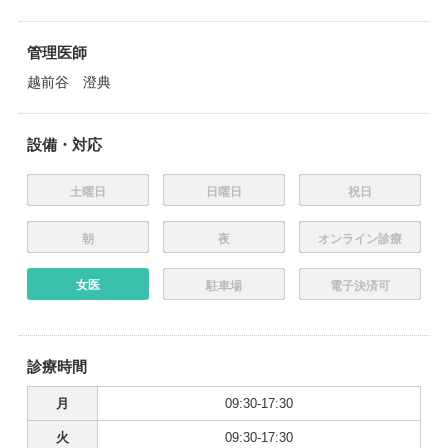
管理医師
越前谷 澄典
設備・対応
土曜日
日曜日
祝日
朝
夜
オンライン診療
女医
駐車場
電子決済可
診療時間
月
09:30-17:30
火
09:30-17:30