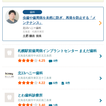
歯科
虫歯や歯周病を未然に防ぎ、再発を防止する「メ
ンテナンス」
北13ハニー歯科
北海道・札幌市東区
土肥 德吉
院長
札幌駅前歯周病インプラントセンター まえだ歯科
北海道札幌市中央区北五条西
4.25
4件
北13ハニー歯科
北海道札幌市東区北十三条東
4.22
6件
8件
とわ歯科診療所
北海道札幌市中央区南三条東
3.40
1件