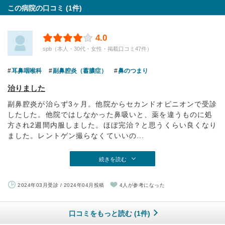
この病院の口コミ (1件)
4.0
spb（本人・30代・女性・掲載口コミ47件）
耳鼻咽喉科
副鼻腔炎（蓄膿症）
鼻のつまり
治りました
副鼻腔炎が治らず3ヶ月。他院からセカンドオピニオンで受診
したした。他院ではしなかった鼻吸いと、薬を違うものに処
方され2週間内服しました。ほぼ完治？と思うくらい良くなり
ました。レントゲン撮らなくていいの...
続きを読む
2024年03月受診 / 2024年04月投稿
4人が参考になった
口コミをもっと読む (1件)