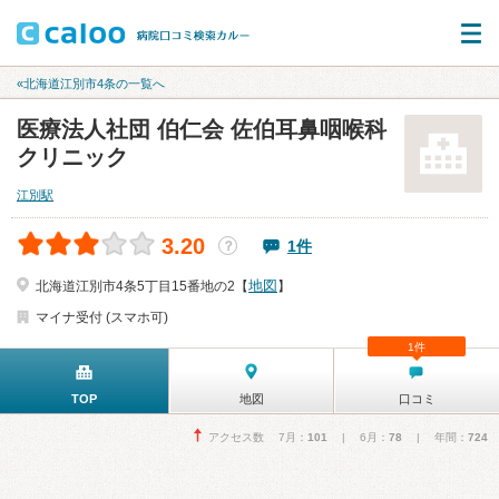
«北海道江別市4条の一覧へ
医療法人社団 伯仁会 佐伯耳鼻咽喉科
クリニック
江別駅
3.20
1件
？
地図
北海道江別市4条5丁目15番地の2【
】
マイナ受付 (スマホ可)
1件
TOP
地図
口コミ
アクセス数 7月：
101
| 6月：
78
| 年間：
724