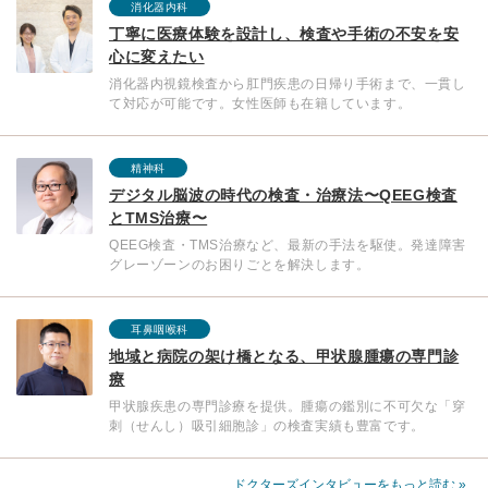
消化器内科
丁寧に医療体験を設計し、検査や手術の不安を安
心に変えたい
消化器内視鏡検査から肛門疾患の日帰り手術まで、一貫し
て対応が可能です。女性医師も在籍しています。
精神科
デジタル脳波の時代の検査・治療法〜QEEG検査
とTMS治療〜
QEEG検査・TMS治療など、最新の手法を駆使。発達障害
グレーゾーンのお困りごとを解決します。
耳鼻咽喉科
地域と病院の架け橋となる、甲状腺腫瘍の専門診
療
甲状腺疾患の専門診療を提供。腫瘍の鑑別に不可欠な「穿
刺（せんし）吸引細胞診」の検査実績も豊富です。
ドクターズインタビューをもっと読む »