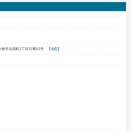
か
苫小牧市北栄町1丁目22番52号 【
地図
】