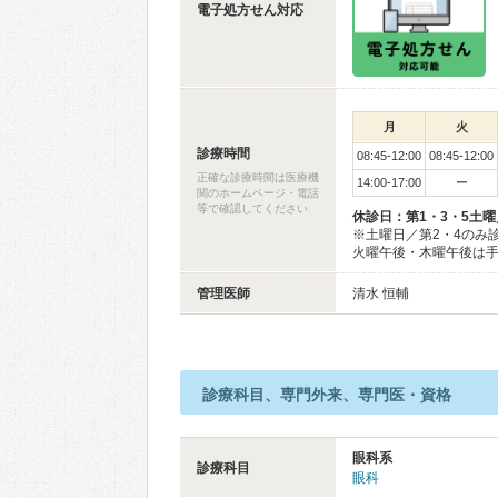
電子処方せん対応
月
火
診療時間
08:45-12:00
08:45-12:00
正確な診療時間は医療機
14:00-17:00
ー
関のホームページ・電話
等で確認してください
休診日：第1・3・5土
※土曜日／第2・4のみ
火曜午後・木曜午後は
管理医師
清水 恒輔
診療科目、専門外来、専門医・資格
眼科系
診療科目
眼科