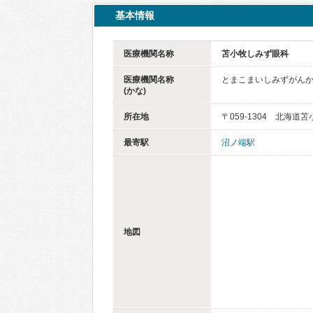
基本情報
医療機関名称
苫小牧しみず眼科
医療機関名称
とまこまいしみずがん
(かな)
所在地
〒059-1304 北海道
最寄駅
沼ノ端駅
地図