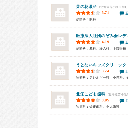
菜の花眼科
(北海道苫小牧市柳町
3.71
診療科：眼科
医療法人社団のぞみ会
レデ
4.19
診療科：産科、婦人科、予防接種
うとないキッズクリニック
3.74
診療科：アレルギー科、小児科、
北栄こども歯科
(北海道苫小牧
3.85
診療科：矯正歯科、小児歯科