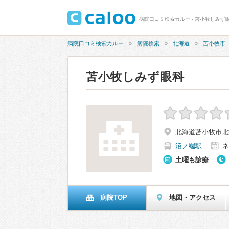
病院口コミ検索カルー - 苫小牧しみず
病院口コミ検索カルー
病院検索
北海道
苫小牧市
苫小牧しみず眼科
北海道苫小牧市北栄
沼ノ端駅
ネ
土曜も診療
病院TOP
地図・アクセス