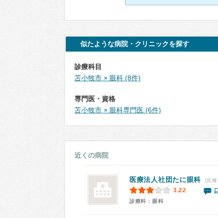
似たような病院・クリニックを探す
診療科目
苫小牧市 × 眼科 (8件)
専門医・資格
苫小牧市 × 眼科専門医 (6件)
近くの病院
医療法人社団
たに眼科
(北海
3.22
診療科：眼科