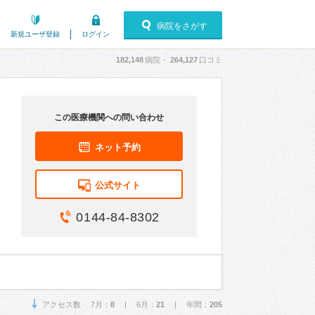
病院をさがす
新規ユーザ登録
ログイン
182,148
病院・
264,127
口コミ
この医療機関への問い合わせ
ネット予約
公式サイト
0144-84-8302
アクセス数 7月：
8
| 6月：
21
| 年間：
205