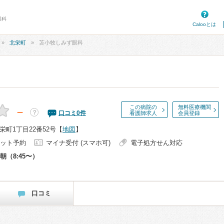
眼科
Calooとは
北栄町
苫小牧しみず眼科
この病院の
無料医療機関
－
？
口コミ
0
件
看護師求人
会員登録
町1丁目22番52号
【
地図
】
ット予約
マイナ受付 (スマホ可)
電子処方せん対応
朝（8:45〜）
口コミ