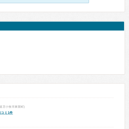
道苫小牧市東開町)
口コミ1件