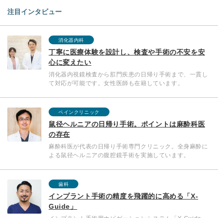
注目インタビュー
消化器内科
丁寧に医療体験を設計し、検査や手術の不安を安
心に変えたい
消化器内視鏡検査から肛門疾患の日帰り手術まで、一貫し
て対応が可能です。女性医師も在籍しています。
ペインクリニック
鼠径ヘルニアの日帰り手術。ポイントは麻酔科医
の存在
麻酔科医が代表の日帰り手術専門クリニック。全身麻酔に
よる鼠径ヘルニアの腹腔鏡手術を実施しています。
歯科
インプラント手術の精度を飛躍的に高める「X-
Guide」