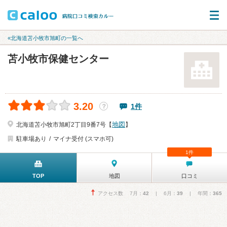
«北海道苫小牧市旭町の一覧へ
苫小牧市保健センター
3.20
1件
？
地図
北海道苫小牧市旭町2丁目9番7号【
】
駐車場あり
マイナ受付 (スマホ可)
1件
TOP
地図
口コミ
アクセス数 7月：
42
| 6月：
39
| 年間：
365