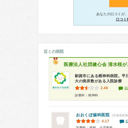
あなたの口コミが
口コミ
近くの病院
医療法人社団健心会
清水桜が
釧路市にある精神科病院。平
大の病床数がある入院診療
2.46
口
診療科：精神科
おおくぼ歯科医院
(北海道釧路
4.17
診療科：歯科、小児歯科