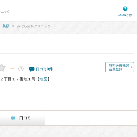
リニック
Calooとは
美原
みはら歯科クリニック
無料医療機関
－
？
口コミ
0
件
会員登録
２丁目１７番地１号
【
地図
】
口コミ