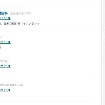
岡歯科
(北海道釧路市芦野)
口コミ1件
科、歯科口腔外科、インプラント
)
口コミ1件
科
市文苑)
口コミ1件
道釧路郡釧路町光和)
口コミ1件