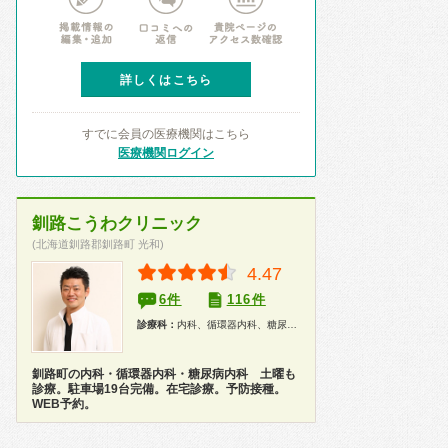
詳しくはこちら
すでに会員の医療機関はこちら
医療機関ログイン
釧路こうわクリニック
(北海道釧路郡釧路町 光和)
4.47
6件
116件
診療科：
内科、循環器内科、糖尿病科、健康診断
釧路町の内科・循環器内科・糖尿病内科 土曜も
診療。駐車場19台完備。在宅診療。予防接種。
WEB予約。