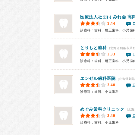
医療法人社団)すみれ会 高
3.44
診療科：歯科、矯正歯科、小児歯
とりもと歯科
(北海道釧路市芦野
3.33
診療科：歯科、矯正歯科、小児歯
エンゼル歯科医院
(北海道釧路
3.40
診療科：歯科、小児歯科
めぐみ歯科クリニック
(北海
3.49
診療科：歯科、小児歯科