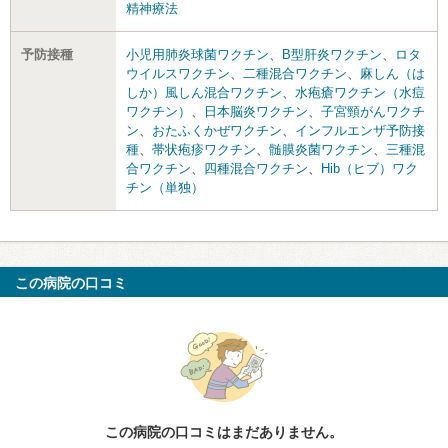
精神療法
予防接種
小児用肺炎球菌ワクチン
、
B型肝炎ワクチン
、
ロタ
ウイルスワクチン
、
二種混合ワクチン
、
麻しん（は
しか）風しん混合ワクチン
、
水疱瘡ワクチン（水痘
ワクチン）
、
日本脳炎ワクチン
、
子宮頸がんワクチ
ン
、
おたふくかぜワクチン
、
インフルエンザ予防接
種
、
帯状疱疹ワクチン
、
髄膜炎菌ワクチン
、
三種混
合ワクチン
、
四種混合ワクチン
、
Hib（ヒブ）ワク
チン（単独）
この病院の口コミ
この病院の口コミはまだありません。