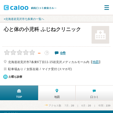
«北海道岩見沢市七条東の一覧へ
心と体の小児科 ふじねクリニック
－
0件
？
地図
北海道岩見沢市7条東6丁目11-15岩見沢メディカルモール内【
】
駐車場あり
女医在籍
マイナ受付 (スマホ可)
土曜も診療
TOP
地図
口コミ
アクセス数 7月：
20
| 6月：
20
| 年間：
239