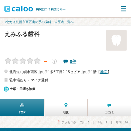
«北海道札幌市西区山の手の歯科・歯医者一覧へ
えみふる歯科
－
0件
？
地図
北海道札幌市西区山の手1条6丁目2-15セピア山の手1階【
】
駐車場あり
マイナ受付
土曜・日曜も診療
TOP
地図
口コミ
アクセス数 7月：
5
| 6月：
2
| 年間：
40