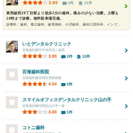
3.99
2件
12件
東西線西28丁目駅より徒歩2分の歯科。痛みの少ない治療。土曜も
19時まで診療。無料駐車場完備。
診療科：歯科、矯正歯科、歯周病科、小児歯科、歯科口腔外科、インプラント、ホワイトニング
いとデンタルクリニック
北海道札幌市中央区北二条西
3.99
2件
12件
百海歯科医院
北海道札幌市西区発寒四条
4.54
5件
スマイルオフィスデンタルクリニック山の手
北海道札幌市西区山の手一条
3.00
1件
コトニ歯科