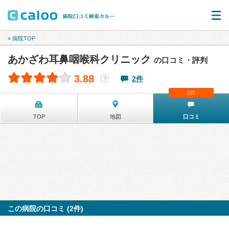
« 病院TOP
あかざわ耳鼻咽喉科クリニック
の口コミ・評判
3.88
2件
？
2件
TOP
地図
口コミ
この病院の口コミ (2件)