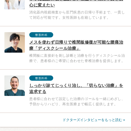
心に変えたい
消化器内視鏡検査から肛門疾患の日帰り手術まで、一貫し
て対応が可能です。女性医師も在籍しています。
整形外科
メスを使わず日帰りで椎間板修復が可能な腰痛治
療「ディスクシール治療」
椎間板に直接針を刺し診断と治療を行うディスクシール治
療で、患者様のご希望に合わせた脊椎治療を提供します。
整形外科
しっかり診てじっくり治し、「切らない治療」を
追求する
患者様に合わせて設定した治療のゴールを一緒にめざし、
予防からリハビリ、再生医療まで幅広く提供します。
ドクターズインタビューをもっと読む »