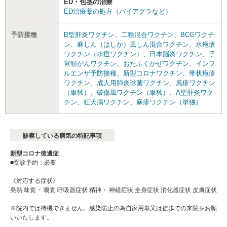
ED・包茎の治療
ED治療薬の処方（バイアグラなど）
予防接種
B型肝炎ワクチン
、
二種混合ワクチン
、
BCGワクチ
ン
、
麻しん（はしか）風しん混合ワクチン
、
水疱瘡
ワクチン（水痘ワクチン）
、
日本脳炎ワクチン
、
子
宮頸がんワクチン
、
おたふくかぜワクチン
、
インフ
ルエンザ予防接種
、
新型コロナワクチン
、
帯状疱疹
ワクチン
、
成人用肺炎球菌ワクチン
、
風疹ワクチン
（単独）
、
破傷風ワクチン（単独）
、
A型肝炎ワク
チン
、
狂犬病ワクチン
、
麻疹ワクチン（単独）
診察している病気の特記事項
新型コロナ後遺症
■受診予約：必要
《対応する症状》
発熱 味覚・ 嗅覚 呼吸器症状 精神・ 神経症状 全身症状 消化器症状 皮膚症状
※院内では待機できません。感染防止の為自家用車又は徒歩での来院をお願
いいたします。