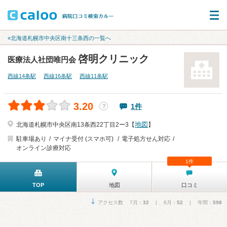
«北海道札幌市中央区南十三条西の一覧へ
啓明クリニック
医療法人社団唯円会
西線14条駅
西線16条駅
西線11条駅
3.20
1件
？
地図
北海道札幌市中央区南13条西22丁目2ー3【
】
駐車場あり
マイナ受付 (スマホ可)
電子処方せん対応
オンライン診療対応
1件
TOP
地図
口コミ
アクセス数 7月：
32
| 6月：
52
| 年間：
598