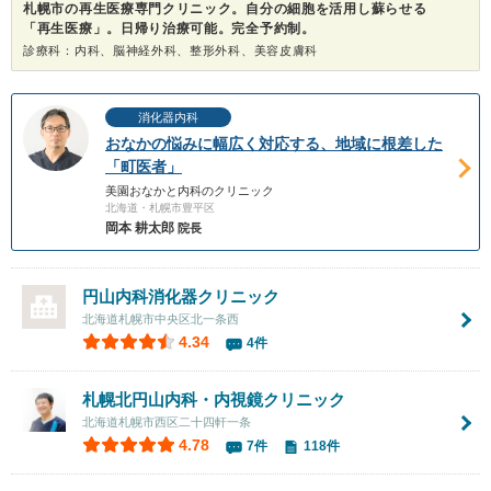
札幌市の再生医療専門クリニック。自分の細胞を活用し蘇らせる
「再生医療」。日帰り治療可能。完全予約制。
診療科：内科、脳神経外科、整形外科、美容皮膚科
消化器内科
おなかの悩みに幅広く対応する、地域に根差した
「町医者」
美園おなかと内科のクリニック
北海道・札幌市豊平区
岡本 耕太郎
院長
円山内科消化器クリニック
北海道札幌市中央区北一条西
4.34
4件
札幌北円山内科・内視鏡クリニック
北海道札幌市西区二十四軒一条
4.78
7件
118件