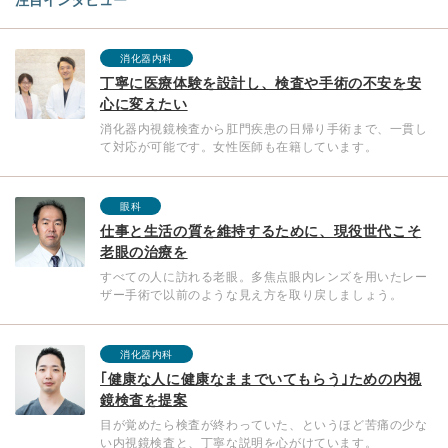
消化器内科
丁寧に医療体験を設計し、検査や手術の不安を安
心に変えたい
消化器内視鏡検査から肛門疾患の日帰り手術まで、一貫し
て対応が可能です。女性医師も在籍しています。
眼科
仕事と生活の質を維持するために、現役世代こそ
老眼の治療を
すべての人に訪れる老眼。多焦点眼内レンズを用いたレー
ザー手術で以前のような見え方を取り戻しましょう。
消化器内科
｢健康な人に健康なままでいてもらう｣ための内視
鏡検査を提案
目が覚めたら検査が終わっていた、というほど苦痛の少な
い内視鏡検査と、丁寧な説明を心がけています。