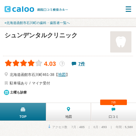
«北海道函館市石川町の歯科・歯医者一覧へ
シュンデンタルクリニック
4.03
7件
？
地図
北海道函館市石川町461-38【
】
駐車場あり
マイナ受付
土曜も診療
7件
TOP
地図
口コミ
アクセス数 7月：
485
| 6月：
493
| 年間：
5,580