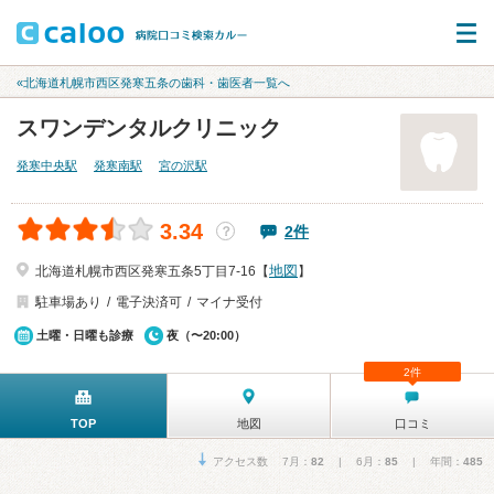
«北海道札幌市西区発寒五条の歯科・歯医者一覧へ
スワンデンタルクリニック
発寒中央駅
発寒南駅
宮の沢駅
3.34
2件
？
地図
北海道札幌市西区発寒五条5丁目7-16【
】
駐車場あり
電子決済可
マイナ受付
土曜・日曜も診療
夜（〜20:00）
2件
TOP
地図
口コミ
アクセス数 7月：
82
| 6月：
85
| 年間：
485