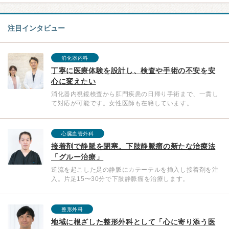
注目インタビュー
消化器内科
丁寧に医療体験を設計し、検査や手術の不安を安
心に変えたい
消化器内視鏡検査から肛門疾患の日帰り手術まで、一貫し
て対応が可能です。女性医師も在籍しています。
心臓血管外科
接着剤で静脈を閉塞。下肢静脈瘤の新たな治療法
「グルー治療」
逆流を起こした足の静脈にカテーテルを挿入し接着剤を注
入。片足15〜30分で下肢静脈瘤を治療します。
整形外科
地域に根ざした整形外科として「心に寄り添う医