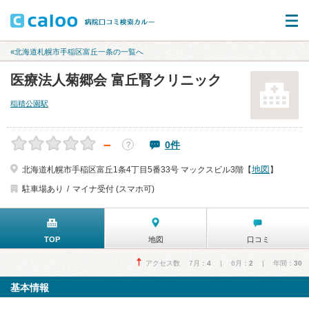
«北海道札幌市手稲区富丘一条の一覧へ
医療法人菊郷会 富丘腎クリニック
稲積公園駅
－
0件
？
地図
北海道札幌市手稲区富丘1条4丁目5番33号 マックスビル3階【
】
駐車場あり
マイナ受付 (スマホ可)
TOP
地図
口コミ
アクセス数 7月：
4
| 6月：
2
| 年間：
30
基本情報