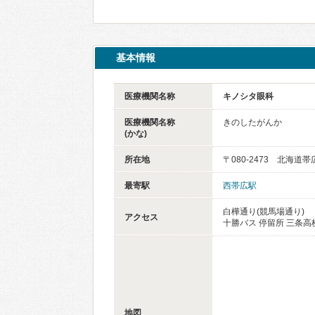
基本情報
医療機関名称
キノシタ眼科
医療機関名称
きのしたがんか
(かな)
所在地
〒080-2473 北海道
最寄駅
西帯広駅
白樺通り(競馬場通り)
アクセス
十勝バス 停留所 三条
地図