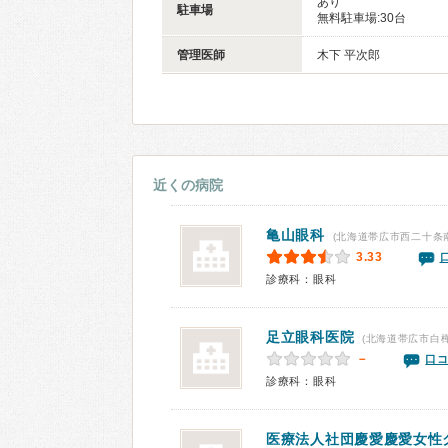
あり
駐車場
無料駐車場:30台
管理医師
木下 平次郎
近くの病院
亀山眼科
(北海道帯広市西二十条南
3.33
診療科：眼科
足立眼科医院
(北海道帯広市白樺
－
口コ
診療科：眼科
医療法人社団
慶愛慶愛女性