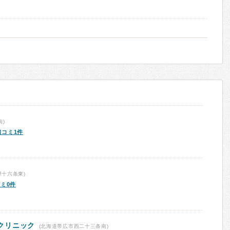
)
口コミ1件
十六条東)
ミ0件
クリニック
(北海道帯広市西二十三条南)