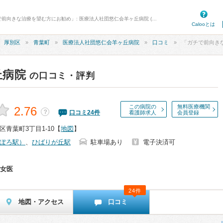
病院口コミ検索カルー - 口コミ「ガチで前向きな治療を望む方にお勧め」: 医療法人社団悠仁会羊ヶ丘病院 (札幌市厚別区)
Calooとは
厚別区
青葉町
医療法人社団悠仁会羊ヶ丘病院
口コミ
「ガチで前向きな治療
丘病院
の口コミ・評判
この病院の
無料医療機関
2.76
？
口コミ
24
件
看護師求人
会員登録
青葉町3丁目1-10
【
地図
】
ぽろ駅）
、
ひばりが丘駅
駐車場あり
電子決済可
女医
24件
地図・アクセス
口コミ