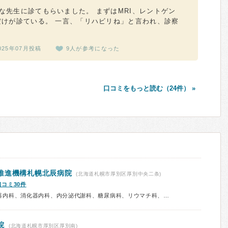
な先生に診てもらいました。 まずはMRI、レントゲン
だけが診ている。 一言、「リハビリね」と言われ、診察
025年07月投稿
9人が参考になった
口コミをもっと読む（24件） »
推進機構札幌北辰病院
(北海道札幌市厚別区厚別中央二条)
口コミ30件
診療科：内科、呼吸器内科、循環器内科、消化器内科、内分泌代謝科、糖尿病科、リウマチ科、血液内科、腎臓内科、人工透析、外科、消化器外科、乳腺科、整形外科、リハビリテーション科、皮膚科、泌尿器科、眼科、耳鼻咽喉科、婦人科、産婦人科、小児科、放射線科、予防接種、人間ドック
院
(北海道札幌市厚別区厚別南)