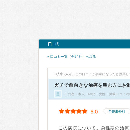
口コミ
« 口コミ一覧（全24件）へ戻る
3人中2人
が、この口コミが参考になったと投票し
ガチで前向きな治療を望む方にお
十六夜（本人・60代・女性・掲載口コミ2
5.0
整形外科
この病院について、急性期の治療