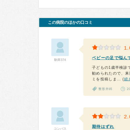
この病院のほかの口コミ
1.
ベビーの足で悩ん
駒草374
子どもの1歳半検診
勧められたので、来
ミを投稿しま… (
続
整形外科
2
2.
期待はずれ
コンパス