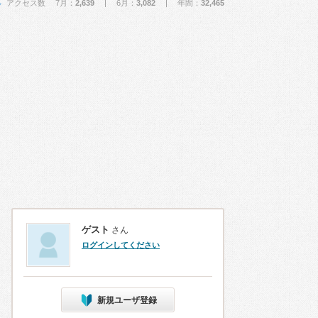
アクセス数 7月：
2,639
| 6月：
3,082
| 年間：
32,465
ゲスト
さん
ログインしてください
新規ユーザ登録