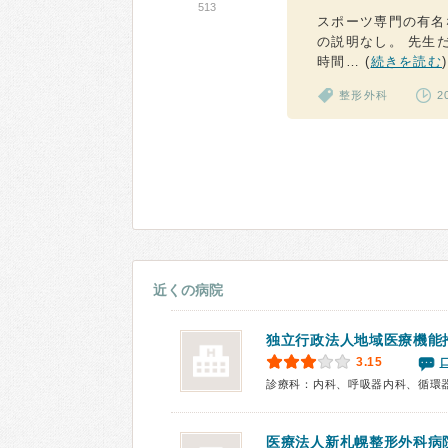
513
スポーツ専門の有名
の説明なし。 先生
時間… (
続きを読む
)
整形外科
2
近くの病院
独立行政法人地域医療機能
3.15
医療法人
新札幌整形外科病