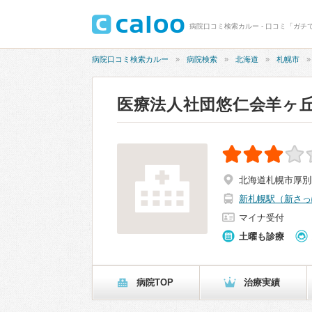
病院口コミ検索カルー
病院検索
北海道
札幌市
医療法人社団悠仁会羊ヶ
北海道札幌市厚別区
新札幌駅（新さっ
マイナ受付
土曜も診療
病院TOP
治療実績