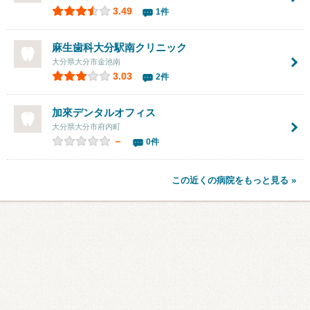
3.49
1件
麻生歯科大分駅南クリニック
大分県大分市金池南
3.03
2件
加來デンタルオフィス
大分県大分市府内町
－
0件
この近くの病院をもっと見る »