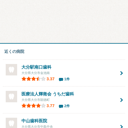
近くの病院
大分駅南口歯科
大分県大分市金池南
3.37
1件
医療法人輝衛会 うちだ歯科
大分県大分市顕徳町
3.77
2件
中山歯科医院
大分県大分市中島中央