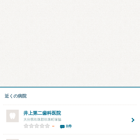
近くの病院
井上第二歯科医院
大分県玖珠郡玖珠町塚脇
－
0件