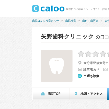
病院口コミ検索カルー - 口コミ・評判 0
病院口コミ検索カルー
病院検索
歯科・歯医者
大
矢野歯科クリニック
の口
大分県豊後大野市三
駐車場あり
土曜も診療
病院TOP
地図・アクセス