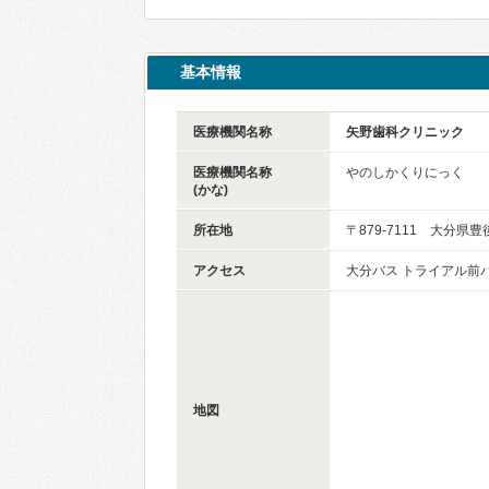
基本情報
医療機関名称
矢野歯科クリニック
医療機関名称
やのしかくりにっく
(かな)
所在地
〒879-7111 大分県
アクセス
大分バス トライアル前バ
地図