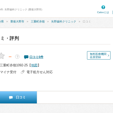
件: 矢野歯科クリニック (豊後大野市)
Calooとは
分県
豊後大野市
三重町赤嶺
矢野歯科クリニック
口コミ
コミ・評判
無料医療機関
－
？
口コミ
0
件
会員登録
重町赤嶺1092-25
【
地図
】
マイナ受付
電子処方せん対応
口コミ