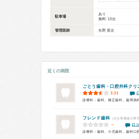
あり
駐車場
無料: 10台
管理医師
矢野 英次
近くの病院
ごとう歯科
・口腔外科クリ
3.31
診療科：歯科、矯正歯科、歯周病
フレンド歯科
(大分県豊後大野
－
口コ
診療科：歯科、小児歯科、歯科口