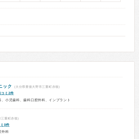
ニック
(大分県豊後大野市三重町赤嶺)
口コミ2件
科、小児歯科、歯科口腔外科、インプラント
市三重町赤嶺)
ミ0件
腔外科