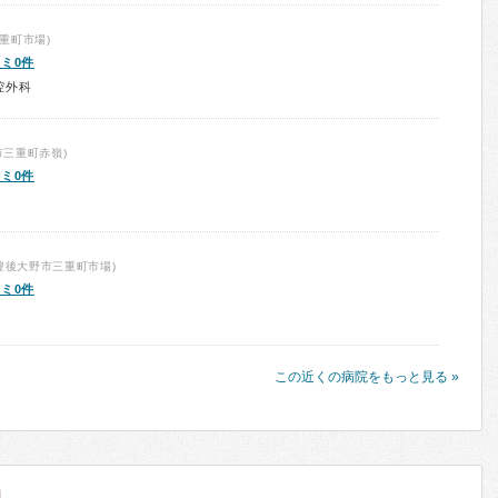
重町市場)
ミ0件
腔外科
市三重町赤嶺)
ミ0件
豊後大野市三重町市場)
ミ0件
この近くの病院をもっと見る »