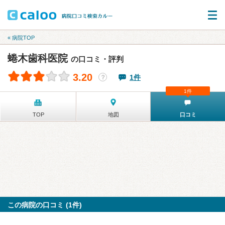
« 病院TOP
蜷木歯科医院
の口コミ・評判
3.20
1件
？
1件
TOP
地図
口コミ
この病院の口コミ (1件)