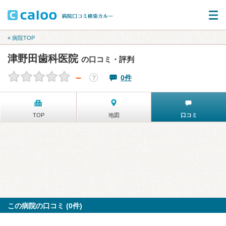
« 病院TOP
津野田歯科医院
の口コミ・評判
－
0件
？
TOP
地図
口コミ
この病院の口コミ (0件)