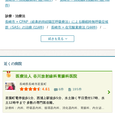
件)
診療・治療法
長崎市 × CPAP（経鼻的持続陽圧呼吸療法）による睡眠時無呼吸症候
群（SAS）の治療 (114件)
長崎市 × 在宅酸素療法 (144件)
...
続きを見る
近くの病院
医療法人
谷川放射線科胃腸科医院
長崎県長崎市若葉町
4.61
6件
195件
若葉町電停徒歩1分、西浦上駅徒歩5分、水土除く平日受付17時、水
土12時半まで 多数の専門医在籍。
診療科：内科、呼吸器内科、循環器内科、消化器内科、胃腸科、内分泌代謝科、糖尿病科、リウマチ科、神経内科、腎臓内科、形成外科、精神科、内視鏡、放射線科、健康診断、在宅医療、人間ドック