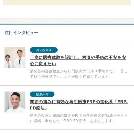
注目インタビュー
消化器内科
丁寧に医療体験を設計し、検査や手術の不安を安
心に変えたい
消化器内視鏡検査から肛門疾患の日帰り手術まで、一貫し
て対応が可能です。女性医師も在籍しています。
整形外科
関節の痛みに有効な再生医療PRPの進化系「PRP-
FD療法」
痛みの改善と組織の修復を図る再生医療の有効成分をさら
に増幅、進化した「PRP-FD療法」を提供します。