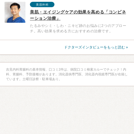
美容外科
美肌・エイジングケアの効果を高める「コンビネ
ーション治療」
たるみやシミ・しわ・ニキビ跡のお悩みに2つのアプロー
チ。高い効果を求める方におすすめの治療です。
ドクターズインタビューをもっと読む »
吉見内科胃腸科の基本情報、口コミ2件は、病院口コミ検索カルーでチェック！内
科、胃腸科、予防接種があります。消化器病専門医、消化器内視鏡専門医が在籍し
ています。土曜日診察・駐車場あり。