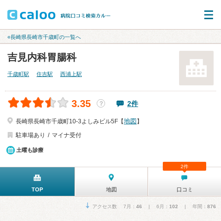
«長崎県長崎市千歳町の一覧へ
吉見内科胃腸科
千歳町駅
住吉駅
西浦上駅
3.35
2件
？
地図
長崎県長崎市千歳町10-3よしみビル5F【
】
駐車場あり
マイナ受付
土曜も診療
2件
TOP
地図
口コミ
アクセス数 7月：
46
| 6月：
102
| 年間：
876